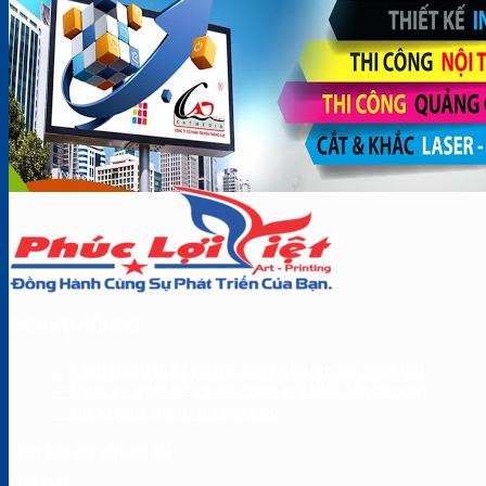
DỊCH VỤ NỔI BẬT
✅ Làm bảng hiệu và thi công quảng cáo trọn gói
✅ Dịch vụ thiết kế và thi công nội thất showroom
✅ Cung cấp vật tư quảng cáo
Liên kết với chúng tôi
LIÊN HỆ