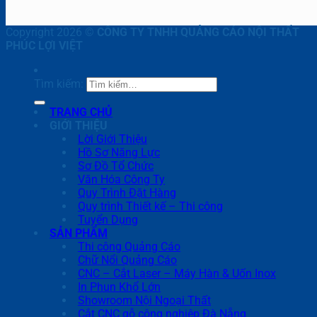
Copyright 2026 ©
CÔNG TY TNHH QUẢNG CÁO NỘI THẤT
PHÚC LỢI VIỆT
Tìm kiếm:
TRANG CHỦ
GIỚI THIỆU
Lời Giới Thiệu
Hồ Sơ Năng Lực
Sơ Đồ Tổ Chức
Văn Hóa Công Ty
Quy Trình Đặt Hàng
Quy trình Thiết kế – Thi công
Tuyển Dụng
SẢN PHẨM
Thi công Quảng Cáo
Chữ Nổi Quảng Cáo
CNC – Cắt Laser – Máy Hàn & Uốn Inox
In Phun Khổ Lớn
Showroom Nội Ngoại Thất
Cắt CNC gỗ công nghiệp Đà Nẵng