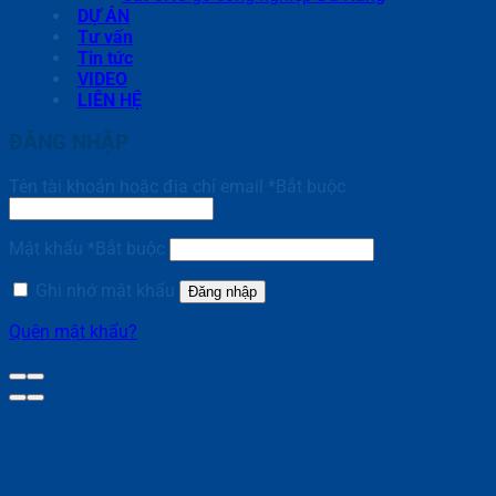
DỰ ÁN
Tư vấn
Tin tức
VIDEO
LIÊN HỆ
ĐĂNG NHẬP
Tên tài khoản hoặc địa chỉ email
*
Bắt buộc
Mật khẩu
*
Bắt buộc
Ghi nhớ mật khẩu
Đăng nhập
Quên mật khẩu?