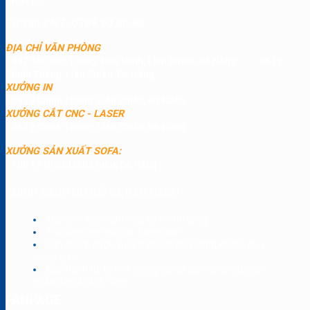
Tư vấn 24/7: 0769.60.80.68
ĐỊA CHỈ VĂN PHÒNG
347 Tôn Đức Thắng, Hoà Minh, Liên Chiểu, Đà Nẵng
26 Lý
Chính Thắng, Liên Chiểu, Đà Nẵng
XƯỞNG IN
28 Lý Chính Thắng, Liên Chiểu, Đà Nẵng
XƯỞNG CẮT CNC - LASER
36 Lý Chính Thắng, Liên Chiểu, Đà Nẵng
XƯỞNG SẢN XUẤT SOFA:
100 Tô Hiệu, Liên Chiểu, Đà Nẵng
CHÍNH SÁCH ƯU ĐÃI VÀ BẢO HÀNH
Miễn phí 100% phí thiết kế khi thi công
Thi công trọn gói các hạng mục
Sản phẩm được xuất trực tiếp tại xưởng không qua
trung gian
Bảo hành từ 12 - 24 tháng tất cả các hạng mục sản
phẩm cho khách hàng
FANPAGE