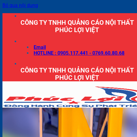
Bỏ qua nội dung
CÔNG TY TNHH QUẢNG CÁO NỘI THẤT
PHÚC LỢI VIỆT
Email
HOTLINE : 0905.117.441 - 0769.60.80.68
CÔNG TY TNHH QUẢNG CÁO NỘI THẤT
PHÚC LỢI VIỆT