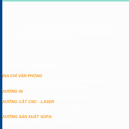
DỊCH VỤ NỔI BẬT
✅ Làm bảng hiệu và thi công quảng cáo trọn gói
✅ Dịch vụ thiết kế và thi công nội thất showroom
✅ Cung cấp vật tư quảng cáo
Liên kết với chúng tôi
LIÊN HỆ
Tư vấn 24/7: 0769.60.80.68
ĐỊA CHỈ VĂN PHÒNG
347 Tôn Đức Thắng, Hoà Minh, Liên Chiểu, Đà Nẵng
26 Lý Chính Thắng, Liên Chiểu, Đà Nẵng
XƯỞNG IN
28 Lý Chính Thắng, Liên Chiểu, Đà Nẵng
XƯỞNG CẮT CNC - LASER
36 Lý Chính Thắng, Liên Chiểu, Đà Nẵng
XƯỞNG SẢN XUẤT SOFA:
100 Tô Hiệu, Liên Chiểu, Đà Nẵng