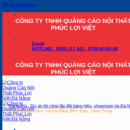
Bỏ qua nội dung
CÔNG TY TNHH QUẢNG CÁO NỘI THẤ
PHÚC LỢI VIỆT
Email
HOTLINE : 0905.117.441 - 0769.60.80.68
CÔNG TY TNHH QUẢNG CÁO NỘI THẤ
PHÚC LỢI VIỆT
Trang chủ
/
Dự án thi công lắp đặt bảng hiệu, showroom tại Đà 
/
Biển Số Nhà Inox Tại Đà Nẵng Bền- Đẹp- Sang Trọng
Dự án thi công lắp đặt bảng hiệu, showroom tại Đà Nẵng