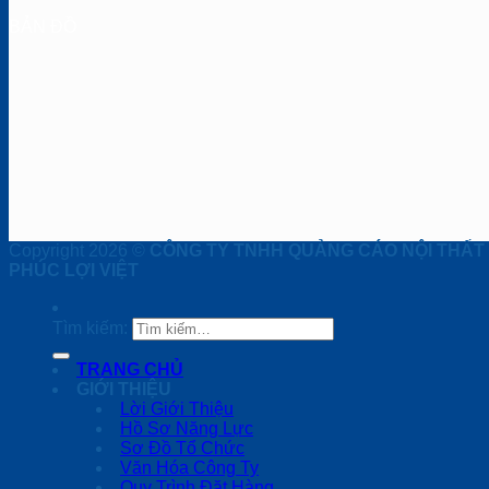
BẢN ĐỒ
Copyright 2026 ©
CÔNG TY TNHH QUẢNG CÁO NỘI THẤT
PHÚC LỢI VIỆT
Tìm kiếm:
TRANG CHỦ
GIỚI THIỆU
Lời Giới Thiệu
Hồ Sơ Năng Lực
Sơ Đồ Tổ Chức
Văn Hóa Công Ty
Quy Trình Đặt Hàng