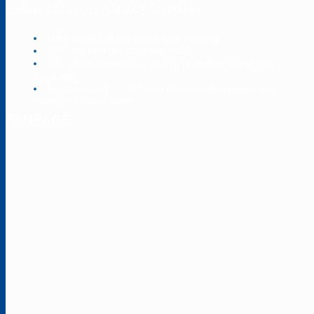
CHÍNH SÁCH ƯU ĐÃI VÀ BẢO HÀNH
Miễn phí 100% phí thiết kế khi thi công
Thi công trọn gói các hạng mục
Sản phẩm được xuất trực tiếp tại xưởng không qua
trung gian
Bảo hành từ 12 - 24 tháng tất cả các hạng mục sản
phẩm cho khách hàng
FANPAGE