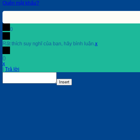
Quên mật khẩu?
0
Rất thích suy nghĩ của bạn, hãy bình luận.
x
(
)
x
|
Trả lời
Insert