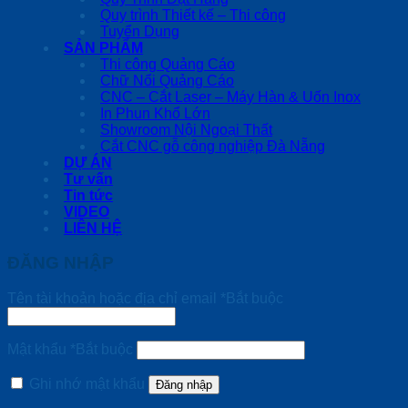
Quy trình Thiết kế – Thi công
Tuyển Dụng
SẢN PHẨM
Thi công Quảng Cáo
Chữ Nổi Quảng Cáo
CNC – Cắt Laser – Máy Hàn & Uốn Inox
In Phun Khổ Lớn
Showroom Nội Ngoại Thất
Cắt CNC gỗ công nghiệp Đà Nẵng
DỰ ÁN
Tư vấn
Tin tức
VIDEO
LIÊN HỆ
ĐĂNG NHẬP
Tên tài khoản hoặc địa chỉ email
*
Bắt buộc
Mật khẩu
*
Bắt buộc
Ghi nhớ mật khẩu
Đăng nhập