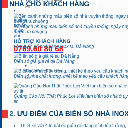
NHÀ CHO KHÁCH HÀNG
Bên cạnh những mẫu biển số nhà truyền thống, ngày nay
được ưa chuộng
HỖ TRỢ KHÁCH HÀNG
Làm biển số nhà bằng inox tại Đà Nẵng
0769.60 80 68
Biển số già giá rẻ tại Đà Nẵng
Tìm kiếm:
Biển số nhà chất lượng, thiết kế theo yêu cầu khách hàn
Quảng Cáo Nội Thất Phúc Lợi Việt làm biển số nhà ở uy
tín
2. ƯU ĐIỂM CỦA BIỂN SỐ NHÀ INO
Thiết kế với 4 lỗ bắt ốc giúp dễ dàng đính lên tường,