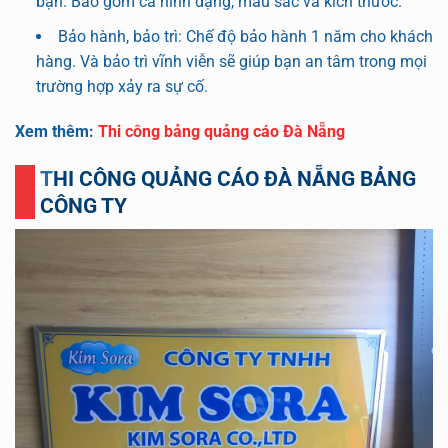
bạn. Bao gồm cả hình dạng, màu sắc và kích thước.
Bảo hành, bảo trì: Chế độ bảo hành 1 năm cho khách
hàng. Và bảo trì vĩnh viễn sẽ giúp bạn an tâm trong mọi
trường hợp xảy ra sự cố.
Xem thêm:
Thi công bảng quảng cáo Đà Nẵng
THI CÔNG QUẢNG CÁO ĐÀ NẴNG BẢNG
CÔNG TY