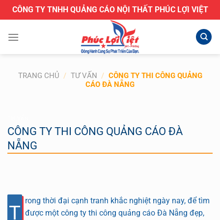
Bỏ
CÔNG TY TNHH QUẢNG CÁO NỘI THẤT PHÚC LỢI VIỆT
qua
nội
dung
TRANG CHỦ
/
TƯ VẤN
/
CÔNG TY THI CÔNG QUẢNG
CÁO ĐÀ NẴNG
TƯ VẤN
CÔNG TY THI CÔNG QUẢNG CÁO ĐÀ
NẴNG
rong thời đại cạnh tranh khắc nghiệt ngày nay, để tìm
T
được một công ty thi công quảng cáo Đà Nẵng đẹp,