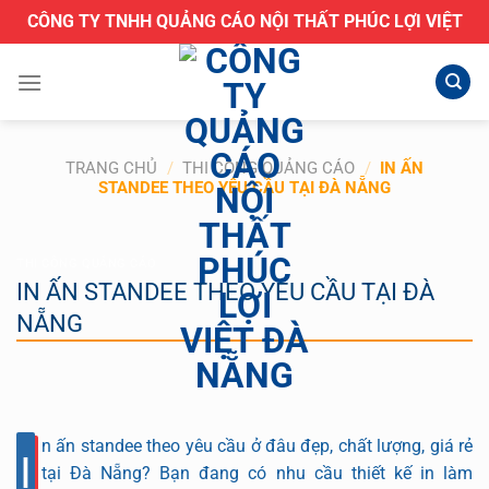
Bỏ
CÔNG TY TNHH QUẢNG CÁO NỘI THẤT PHÚC LỢI VIỆT
qua
nội
dung
TRANG CHỦ
/
THI CÔNG QUẢNG CÁO
/
IN ẤN
STANDEE THEO YÊU CẦU TẠI ĐÀ NẴNG
THI CÔNG QUẢNG CÁO
IN ẤN STANDEE THEO YÊU CẦU TẠI ĐÀ
NẴNG
n ấn standee theo yêu cầu ở đâu đẹp, chất lượng, giá rẻ
I
tại Đà Nẵng? Bạn đang có nhu cầu thiết kế in làm