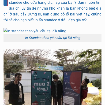
standee cho cửa hàng dịch vụ của bạn? Bạn muốn tìm
địa chỉ uy tín để nhưng khó khăn là bạn không biết địa
chỉ ở đâu cả? Đừng lo, bạn đừng bỏ lỡ bài viết này, chúng
tôi sẽ cho bạn biết in ấn standee ở đâu đẹp giá rẻ?
In Standee theo yêu cầu tại Đà nẵng