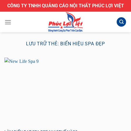
Bỏ
CÔNG TY TNHH QUẢNG CÁO NỘI THẤT PHÚC LỢI VIỆT
qua
nội
dung
LƯU TRỮ THẺ:
BIỂN HIỆU SPA ĐẸP