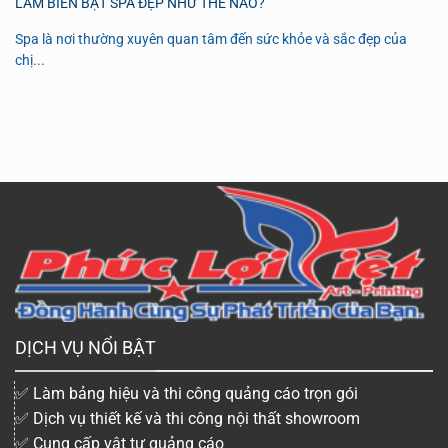
LÀM BIỂN BẠT SPA ĐẸP NHƯ THẾ NÀO?
Spa là nơi thường xuyên quan tâm đến sức khỏe và sắc đẹp của
chị...
DỊCH VỤ NỔI BẬT
✅ Làm bảng hiệu và thi công quảng cáo trọn gói
✅ Dịch vụ thiết kế và thi công nội thất showroom
✅ Cung cấp vật tư quảng cáo