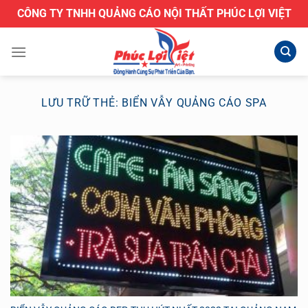
Bỏ
CÔNG TY TNHH QUẢNG CÁO NỘI THẤT PHÚC LỢI VIỆT
qua
nội
dung
LƯU TRỮ THẺ:
BIỂN VẪY QUẢNG CÁO SPA