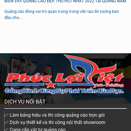
BIỂN VẪY QUẢNG CÁO ĐẸP, THU HÚT NHẤT 2022 TẠI QUẢNG NAM
Quảng cáo đóng vai trò quan trọng trong việc tạo ấn tượng ban
đầu cho...
DỊCH VỤ NỔI BẬT
✅ Làm bảng hiệu và thi công quảng cáo trọn gói
✅ Dịch vụ thiết kế và thi công nội thất showroom
✅ Cung cấp vật tư quảng cáo