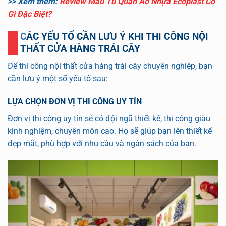
>> Xem thêm:
Review Mẫu Tủ Quần Áo Nhựa Ecoplast Có
Gì Đặc Biệt?
CÁC YẾU TỐ CẦN LƯU Ý KHI THI CÔNG NỘI
THẤT CỬA HÀNG TRÁI CÂY
Để thi công nội thất cửa hàng trái cây chuyên nghiệp, bạn
cần lưu ý một số yếu tố sau:
LỰA CHỌN ĐƠN VỊ THI CÔNG UY TÍN
Đơn vị thi công uy tín sẽ có đội ngũ thiết kế, thi công giàu
kinh nghiệm, chuyên môn cao. Họ sẽ giúp bạn lên thiết kế
đẹp mắt, phù hợp với nhu cầu và ngân sách của bạn.