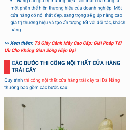
Nâng cao giá trị thương hiệu: Nội thất cửa hàng là
một phần thể hiện thương hiệu của doanh nghiệp. Một
cửa hàng có nội thất đẹp, sang trọng sẽ giúp nâng cao
giá trị thương hiệu và tạo ấn tượng tốt với đối tác, khách
hàng.
>> Xem thêm:
Tủ Giày Cánh Mây Cao Cấp: Giải Pháp Tối
Ưu Cho Không Gian Sống Hiện Đại
CÁC BƯỚC THI CÔNG NỘI THẤT CỬA HÀNG
TRÁI CÂY
Quy trình
thi công nội thất cửa hàng trái cây tại Đà Nẵng
thường bao gồm các bước sau: