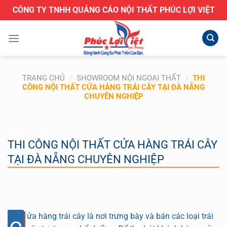
Bỏ
CÔNG TY TNHH QUẢNG CÁO NỘI THẤT PHÚC LỢI VIỆT
qua
nội
dung
TRANG CHỦ
/
SHOWROOM NỘI NGOẠI THẤT
/
THI
CÔNG NỘI THẤT CỬA HÀNG TRÁI CÂY TẠI ĐÀ NẴNG
CHUYÊN NGHIỆP
SHOWROOM NỘI NGOẠI THẤT
THI CÔNG NỘI THẤT CỬA HÀNG TRÁI CÂY
TẠI ĐÀ NẴNG CHUYÊN NGHIỆP
ửa hàng trái cây là nơi trưng bày và bán các loại trái