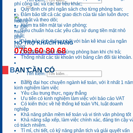
phí công tác và các tài liệu khác;
Quy định chi phí ngân sách cho từng phòng ban;
Đảm bảo tất cả các giao dịch của tài sản luôn được
cập nhật và theo dõi;
Kiểm tra tiền mặt tại văn phòng;
Tiêu chuẩn hóa các yêu cầu sử dụng tiền mặt nhỏ
nhất;
Đảm bảo tính thống nhất với bản kê khai của ngân
HỖ TRỢ KHÁCH HÀNG
hàng;
0769.60 80 68
Quy định chi phí cho từng phòng ban khi chi trả;
Thống nhất các tài khoản với bảng cân đối tài khoản.
BẠN CẦN CÓ
Tìm kiếm:
Bằng đại học chuyên ngành kế toán, với ít nhất 1 nă
kinh nghiệm làm việc
Yêu cầu trung thực, ngay thẳng
Ưu tiên có kinh nghiệm làm việc với báo cáo VAT
Có kiến thức về hệ thống kế toán VN, luật doanh
nghiệp
Khả năng phần mềm kế toán và vi tính văn phòng tốt
Khả năng sắp xếp, làm việc chính xác, đáng tin cậy v
có trách nhiệm.
Tỉ mỉ, chi tiết, có kỹ năng phân tích và giải quyết vấn