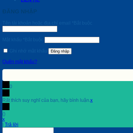
ĐĂNG NHẬP
Tên tài khoản hoặc địa chỉ email
*
Bắt buộc
Mật khẩu
*
Bắt buộc
Ghi nhớ mật khẩu
Đăng nhập
Quên mật khẩu?
0
Rất thích suy nghĩ của bạn, hãy bình luận.
x
(
)
x
|
Trả lời