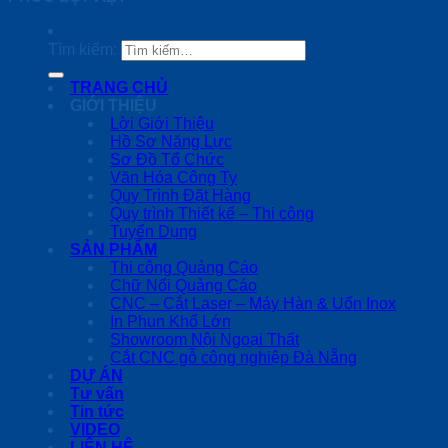
Tìm kiếm:
TRANG CHỦ
GIỚI THIỆU
Lời Giới Thiệu
Hồ Sơ Năng Lực
Sơ Đồ Tổ Chức
Văn Hóa Công Ty
Quy Trình Đặt Hàng
Quy trình Thiết kế – Thi công
Tuyển Dụng
SẢN PHẨM
Thi công Quảng Cáo
Chữ Nổi Quảng Cáo
CNC – Cắt Laser – Máy Hàn & Uốn Inox
In Phun Khổ Lớn
Showroom Nội Ngoại Thất
Cắt CNC gỗ công nghiệp Đà Nẵng
DỰ ÁN
Tư vấn
Tin tức
VIDEO
LIÊN HỆ