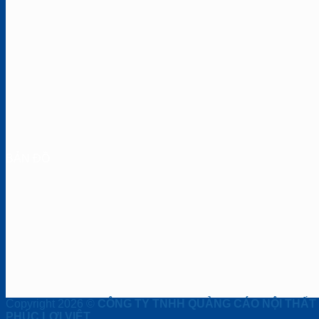
BẢN ĐỒ
Copyright 2026 ©
CÔNG TY TNHH QUẢNG CÁO NỘI THẤT
PHÚC LỢI VIỆT