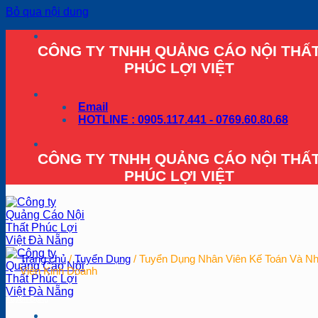
Bỏ qua nội dung
CÔNG TY TNHH QUẢNG CÁO NỘI THẤ
PHÚC LỢI VIỆT
Email
HOTLINE : 0905.117.441 - 0769.60.80.68
CÔNG TY TNHH QUẢNG CÁO NỘI THẤ
PHÚC LỢI VIỆT
Trang chủ
/
Tuyển Dụng
/
Tuyển Dụng Nhân Viên Kế Toán Và N
Viên Kinh Doanh
Tuyển Dụng