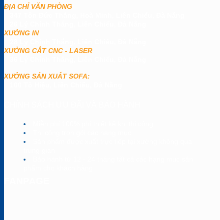
ĐỊA CHỈ VĂN PHÒNG
347 Tôn Đức Thắng, Hoà Minh, Liên Chiểu, Đà Nẵng
26 Lý Chính Thắng, Liên Chiểu, Đà Nẵng
XƯỞNG IN
28 Lý Chính Thắng, Liên Chiểu, Đà Nẵng
XƯỞNG CẮT CNC - LASER
36 Lý Chính Thắng, Liên Chiểu, Đà Nẵng
XƯỞNG SẢN XUẤT SOFA:
100 Tô Hiệu, Liên Chiểu, Đà Nẵng
CHÍNH SÁCH ƯU ĐÃI VÀ BẢO HÀNH
Miễn phí 100% phí thiết kế khi thi công
Thi công trọn gói các hạng mục
Sản phẩm được xuất trực tiếp tại xưởng không qua
trung gian
Bảo hành từ 12 - 24 tháng tất cả các hạng mục sản
phẩm cho khách hàng
FANPAGE