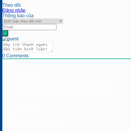
Theo dõi
Đăng nhập
Thông báo của
0
Comments
DỊCH VỤ NỔI BẬT
✅ Làm bảng hiệu và thi công quảng cáo trọn gói
✅ Dịch vụ thiết kế và thi công nội thất showroom
✅ Cung cấp vật tư quảng cáo
Liên kết với chúng tôi
LIÊN HỆ
Tư vấn 24/7: 0769.60.80.68