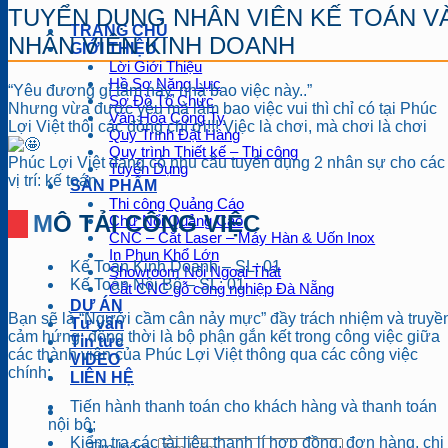
TUYỂN DỤNG NHÂN VIÊN KẾ TOÁN V
TRANG CHỦ
NHÂN VIÊN KINH DOANH
GIỚI THIỆU
Lời Giới Thiệu
Hồ Sơ Năng Lực
“Yêu đương gì tầm này, nhà bao việc này..”
Sơ Đồ Tổ Chức
Nhưng vừa được yêu mà làm bao việc vui thì chỉ có tại Phúc
Văn Hóa Công Ty
Lợi Việt thôi các đồng chí ơi!!! Việc là chơi, mà chơi là chơi
Quy Trình Đặt Hàng
Quy trình Thiết kế – Thi công
Phúc Lợi Việt đang có nhu cầu tuyển dụng 2 nhân sự cho các
Tuyển Dụng
vị trí: kế toán.
SẢN PHẨM
Thi công Quảng Cáo
MÔ TẢI CÔNG VIỆC
Chữ Nổi Quảng Cáo
CNC – Cắt Laser – Máy Hàn & Uốn Inox
In Phun Khổ Lớn
Kế Toán Kinh Doanh – SL: 01
Showroom Nội Ngoại Thất
Kế Toán Nội Bộ – SL: 01
Cắt CNC gỗ công nghiệp Đà Nẵng
DỰ ÁN
Bạn sẽ là “Người cầm cân nảy mực” đầy trách nhiệm và truyề
Tư vấn
cảm hứng; đồng thời là bộ phận gắn kết trong công việc giữa
Tin tức
các thành viên của Phúc Lợi Việt thông qua các công việc
VIDEO
chính:
LIÊN HỆ
Tiến hành thanh toán cho khách hàng và thanh toán
nội bộ;
Kiểm tra các tài liệu thanh lí hợp đồng, đơn hàng, chi
Tìm kiếm: