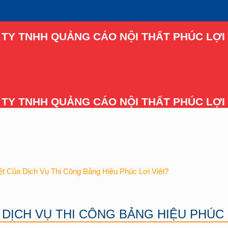
TY TNHH QUẢNG CÁO NỘI THẤT PHÚC LỢI 
TY TNHH QUẢNG CÁO NỘI THẤT PHÚC LỢI 
t Của Dịch Vụ Thi Công Bảng Hiệu Phúc Lợi Việt?
 DỊCH VỤ THI CÔNG BẢNG HIỆU PHÚC 