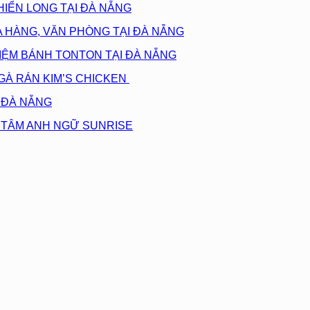
HIỂN LONG TẠI ĐÀ NẴNG
 HÀNG, VĂN PHÒNG TẠI ĐÀ NẴNG
TIỆM BÁNH TONTON TẠI ĐÀ NẴNG
GÀ RÁN KIM’S CHICKEN
I ĐÀ NẴNG
G TÂM ANH NGỮ SUNRISE