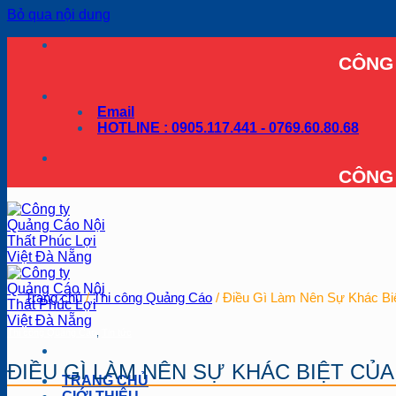
Bỏ qua nội dung
CÔNG 
Email
HOTLINE : 0905.117.441 - 0769.60.80.68
CÔNG 
Trang chủ
/
Thi công Quảng Cáo
/
Điều Gì Làm Nên Sự Khác Biệ
Thi công Quảng Cáo
,
Tin tức
ĐIỀU GÌ LÀM NÊN SỰ KHÁC BIỆT CỦA
TRANG CHỦ