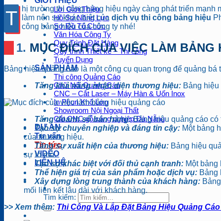
GIỚI THIỆU
hị trường thi công bảng hiệu ngày càng phát triển mạnh
Lời Giới Thiệu
T
làm nên sự khác biệt của
dịch vụ thi công bảng hiệu
Ph
Hồ Sơ Năng Lực
Sơ Đồ Tổ Chức
công bảng hiệu của công ty nhé!
Văn Hóa Công Ty
Quy Trình Đặt Hàng
1. MỤC ĐÍCH CỦA VIỆC LÀM BẢN
Quy trình Thiết kế – Thi công
Tuyển Dụng
SẢN PHẨM
Bảng hiệu quảng cáo là một công cụ quan trọng để quảng bá t
Thi công Quảng Cáo
Chữ Nổi Quảng Cáo
Tăng khả năng nhận diện thương hiệu:
Bảng hiệu 
CNC – Cắt Laser – Máy Hàn & Uốn Inox
In Phun Khổ Lớn
Showroom Nội Ngoại Thất
Cắt CNC gỗ công nghiệp Đà Nẵng
Tăng doanh số bán hàng:
Bảng hiệu quảng cáo có 
DỰ ÁN
Tạo sự chuyên nghiệp và đáng tin cậy:
Một bảng hi
Tư vấn
của thương hiệu.
Tin tức
Tăng sự xuất hiện của thương hiệu:
Bảng hiệu quản
VIDEO
sự tò mò.
LIÊN HỆ
Tạo sự khác biệt với đối thủ cạnh tranh:
Một bảng h
Thể hiện giá trị của sản phẩm hoặc dịch vụ:
Bảng h
Xây dựng lòng trung thành của khách hàng:
Bảng 
mối liên kết lâu dài với khách hàng.
Tìm kiếm:
>> Xem thêm:
Thi Công Và Lắp Đặt Bảng Hiệu Quảng Cá