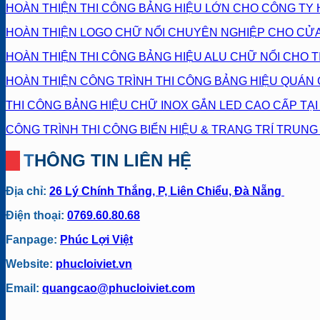
HOÀN THIỆN THI CÔNG BẢNG HIỆU LỚN CHO CÔNG TY 
HOÀN THIỆN LOGO CHỮ NỔI CHUYÊN NGHIỆP CHO CỬA
HOÀN THIỆN THI CÔNG BẢNG HIỆU ALU CHỮ NỔI CHO 
HOÀN THIỆN CÔNG TRÌNH THI CÔNG BẢNG HIỆU QUÁN 
THI CÔNG BẢNG HIỆU CHỮ INOX GẮN LED CAO CẤP TẠ
CÔNG TRÌNH THI CÔNG BIỂN HIỆU & TRANG TRÍ TRUN
THÔNG TIN LIÊN HỆ
Địa chỉ:
26 Lý Chính Thắng, P, Liên Chiểu, Đà Nẵng
Điện thoại:
0769.60.80.68
Fanpage:
Phúc Lợi Việt
Website:
phucloiviet.vn
Email:
quangcao@phucloiviet.com