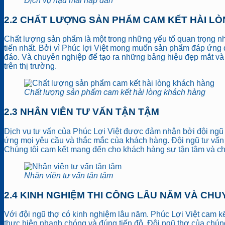
Dịch vụ hậu mãi hấp dẫn
2.2 CHẤT LƯỢNG SẢN PHẨM CAM KẾT HÀI L
Chất lượng sản phẩm là một trong những yếu tố quan trọng nhấ
tiến nhất. Bởi vì Phúc lợi Việt mong muốn sản phẩm đáp ứng đ
đáo. Và chuyên nghiệp để tạo ra những bảng hiệu đẹp mắt và 
trên thị trường.
Chất lượng sản phẩm cam kết hài lòng khách hàng
2.3 NHÂN VIÊN TƯ VẤN TẬN TẬM
Dịch vụ tư vấn của Phúc Lợi Việt được đảm nhận bởi đội ngũ
ứng mọi yêu cầu và thắc mắc của khách hàng. Đội ngũ tư vấn c
Chúng tôi cam kết mang đến cho khách hàng sự tận tâm và ch
Nhân viên tư vấn tận tậm
2.4 KINH NGHIỆM THI CÔNG LÂU NĂM VÀ CHU
Với đội ngũ thợ có kinh nghiệm lâu năm. Phúc Lợi Việt cam 
thực hiện nhanh chóng và đúng tiến độ. Đội ngũ thợ của chúng