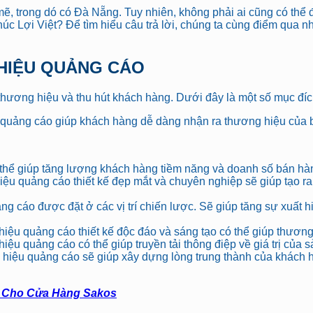
 mẽ, trong dó có Đà Nẵng. Tuy nhiên, không phải ai cũng có th
úc Lợi Việt? Để tìm hiểu câu trả lời, chúng ta cùng điểm qua nhữ
G HIỆU QUẢNG CÁO
hương hiệu và thu hút khách hàng. Dưới đây là một số mục đíc
quảng cáo giúp khách hàng dễ dàng nhận ra thương hiệu của bạn
thể giúp tăng lượng khách hàng tiềm năng và doanh số bán hà
ệu quảng cáo thiết kế đẹp mắt và chuyên nghiệp sẽ giúp tạo ra
g cáo được đặt ở các vị trí chiến lược. Sẽ giúp tăng sự xuất h
iệu quảng cáo thiết kế độc đáo và sáng tạo có thể giúp thương 
iệu quảng cáo có thể giúp truyền tải thông điệp về giá trị của 
hiệu quảng cáo sẽ giúp xây dựng lòng trung thành của khách h
o Cho Cửa Hàng Sakos