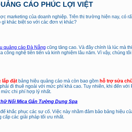
 QUẢNG CÁO PHÚC LỢI VIỆT
ợc marketing của doanh nghiệp. Trên thị trường hiện nay, có rất
 gì khác biệt so với các đơn vị khác?
iệu quảng cáo Đà Nẵng
cũng tăng cao. Và đây chính là lúc mà th
ữa công nghệ tiên tiến và kinh nghiệm lâu năm. Vì vậy, chúng 
 lắp đặt
bảng hiệu quảng cáo mà còn bao gồm
hỗ trợ sửa chữ
 phải đi thuê ngoài với mức phí khá cao. Tuy nhiên, khi đến vớ
 mức chi phí hợp lý nhất.
Chữ Nổi Mica Gắn Tường Dung Spa
i để khắc phục các sự cố. Việc này nhằm đảm bảo bảng hiệu của
cấp các giải pháp tối ưu nhất.