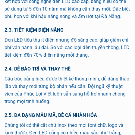
kết hợp với công nghệ đèn LED cao cấp, bảng hiệu có thể
sử dụng từ 5 đến 10 năm mà không cần thay mới. Đặc biệt
phù hợp với khí hậu nắng nóng và ẩm ướt tại Đà Nẵng.
2.3. TIẾT KIỆM ĐIỆN NĂNG
Đèn LED tiêu thụ ít điện nhưng độ sáng cao, giúp giảm chi
phí vận hành lâu dài. So với các loại đèn truyền thống, LED
tiết kiệm đến 70% điện năng mỗi tháng.
2.4. DỄ BẢO TRÌ VÀ THAY THẾ
Cấu trúc bảng hiệu được thiết kế thông minh, dễ dàng tháo
lắp và thay mới từng bộ phận nếu cần. Đội ngũ kỹ thuật
viên của Phúc Lợi Việt luôn sẵn sàng hỗ trợ nhanh chóng
trong mọi tình huống.
2.5. ĐA DẠNG MẪU MÃ, DỄ CÁ NHÂN HÓA
Chúng tôi có thể cắt chữ inox theo mọi font chữ, logo và
kích thước. Đèn LED cũng có nhiều màu sắc như trắng,