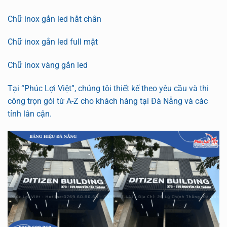
Chữ inox gắn led hắt chân
Chữ inox gắn led full mặt
Chữ inox vàng gắn led
Tại “Phúc Lợi Việt”, chúng tôi thiết kế theo yêu cầu và thi
công trọn gói từ A-Z cho khách hàng tại Đà Nẵng và các
tỉnh lân cận.