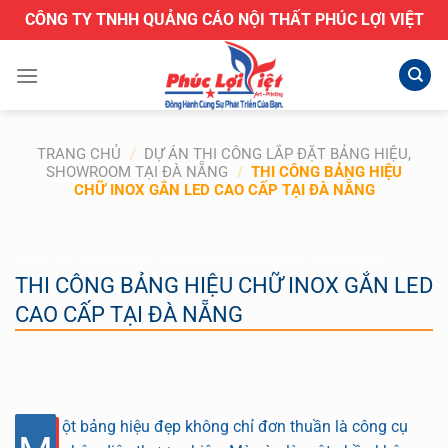
Bỏ
CÔNG TY TNHH QUẢNG CÁO NỘI THẤT PHÚC LỢI VIỆT
qua
nội
dung
TRANG CHỦ
/
DỰ ÁN THI CÔNG LẮP ĐẶT BẢNG HIỆU,
SHOWROOM TẠI ĐÀ NẴNG
/
THI CÔNG BẢNG HIỆU
CHỮ INOX GẮN LED CAO CẤP TẠI ĐÀ NẴNG
DỰ ÁN THI CÔNG LẮP ĐẶT BẢNG HIỆU, SHOWROOM TẠI ĐÀ NẴNG
THI CÔNG BẢNG HIỆU CHỮ INOX GẮN LED
CAO CẤP TẠI ĐÀ NẴNG
ột bảng hiệu đẹp không chỉ đơn thuần là công cụ