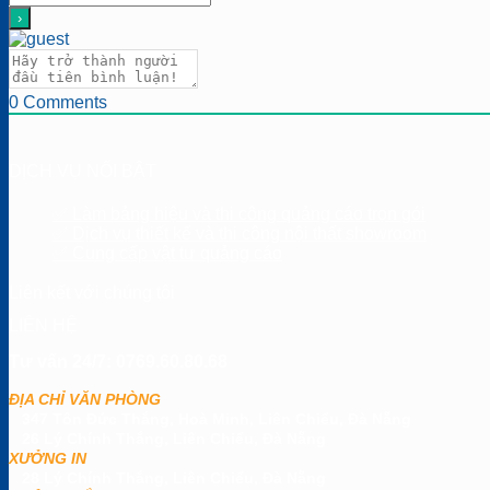
0
Comments
DỊCH VỤ NỔI BẬT
✅ Làm bảng hiệu và thi công quảng cáo trọn gói
✅ Dịch vụ thiết kế và thi công nội thất showroom
✅ Cung cấp vật tư quảng cáo
Liên kết với chúng tôi
LIÊN HỆ
Tư vấn 24/7: 0769.60.80.68
ĐỊA CHỈ VĂN PHÒNG
347 Tôn Đức Thắng, Hoà Minh, Liên Chiểu, Đà Nẵng
26 Lý Chính Thắng, Liên Chiểu, Đà Nẵng
XƯỞNG IN
28 Lý Chính Thắng, Liên Chiểu, Đà Nẵng