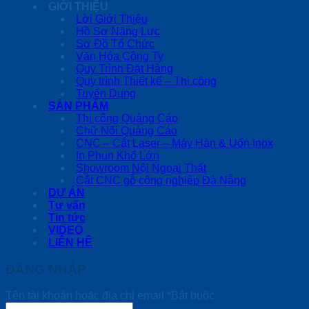
GIỚI THIỆU
Lời Giới Thiệu
Hồ Sơ Năng Lực
Sơ Đồ Tổ Chức
Văn Hóa Công Ty
Quy Trình Đặt Hàng
Quy trình Thiết kế – Thi công
Tuyển Dụng
SẢN PHẨM
Thi công Quảng Cáo
Chữ Nổi Quảng Cáo
CNC – Cắt Laser – Máy Hàn & Uốn Inox
In Phun Khổ Lớn
Showroom Nội Ngoại Thất
Cắt CNC gỗ công nghiệp Đà Nẵng
DỰ ÁN
Tư vấn
Tin tức
VIDEO
LIÊN HỆ
ĐĂNG NHẬP
Tên tài khoản hoặc địa chỉ email
*
Bắt buộc