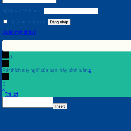
Mật khẩu
*
Bắt buộc
Ghi nhớ mật khẩu
Đăng nhập
Quên mật khẩu?
0
Rất thích suy nghĩ của bạn, hãy bình luận.
x
(
)
x
|
Trả lời
Insert