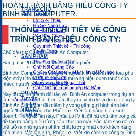
HOÀN THÀNH BẢNG HIỆU CÔNG TY
TRANG CHỦ
BÌNH AN COMPUTER.
GIỚI THIỆU
Lời Giới Thiệu
Hồ Sơ Năng Lực
THÔNG TIN CHI TIẾT VỀ CÔNG
Sơ Đồ Tổ Chức
Văn Hóa Công Ty
TRÌNH BẢNG HIỆU CÔNG TY:
Quy Trình Đặt Hàng
Quy trình Thiết kế – Thi công
Tuyển Dụng
Chủ đầu tư: Công Ty Bình An Computer
SẢN PHẨM
Thi công Quảng Cáo
Hạng mục: Thiết kế và thi công bảng hiệu
Chữ Nổi Quảng Cáo
CNC – Cắt Laser – Máy Hàn & Uốn Inox
Bình An Computer là công ty chuyên kinh doanh các loại phụ
In Phun Khổ Lớn
kiện máy tính bảng, laptop. Là thương hiệu quen thuộc của
Showroom Nội Ngoại Thất
nhiều người ở Hòa Khánh Bắc.
Cắt CNC gỗ công nghiệp Đà Nẵng
DỰ ÁN
Nay được trở thành đối tác với Bình An computer trong dự án
Tư vấn
làm bảng hiệu,
Phúc Lợi cảm thấy rất vinh dự vì được công ty
Tin tức
Bình An Computer đặt niềm hy vọng gắm gửi hình ảnh bên
VIDEO
ngoài thương hiêu cho Phúc Lợi Việt làm bảng hiệu kinh
LIÊN HỆ
doanh. Trong dự án này, Phúc Lợi Việt đã rất chú tâm trong v
đề tạo ra bảng hiệu từng câu chữ lẫn màu sắc, làm sao để có
thể tạo ra những sản phẩm chất lượng nhất cho khách hàng
của mình. Một lần nữa, Phúc Lợi Việt xin cảm ơn công ty Bình
Tìm kiếm: