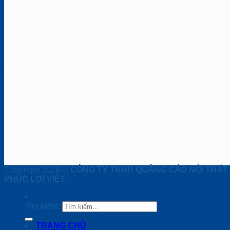
BẢN ĐỒ
Copyright 2026 ©
CÔNG TY TNHH QUẢNG CÁO NỘI THẤT
PHÚC LỢI VIỆT
Tìm kiếm:
TRANG CHỦ