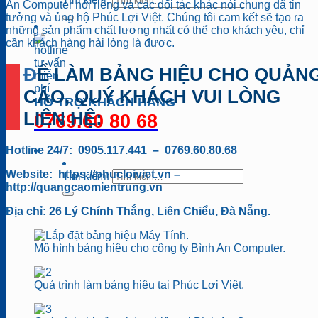
An Computer nói riêng và các đối tác khác nói chung đã tin
tưởng và ủng hộ Phúc Lợi Việt. Chúng tôi cam kết sẽ tạo ra
những sản phẩm chất lượng nhất có thể cho khách yêu, chỉ
cần khách hàng hài lòng là được.
ĐỂ LÀM BẢNG HIỆU CHO QUẢNG
CÁO, QUÝ KHÁCH VUI LÒNG
HỖ TRỢ KHÁCH HÀNG
LIÊN HỆ:
0769.60 80 68
Hotline 24/7: 0905.117.441 – 0769.60.80.68
Website: https://phucloiviet.vn –
Tìm kiếm:
http://quangcaomientrung.vn
Địa chỉ: 26 Lý Chính Thắng, Liên Chiểu, Đà Nẵng.
Mô hình bảng hiệu cho công ty Bình An Computer.
Quá trình làm bảng hiệu tại Phúc Lợi Việt.