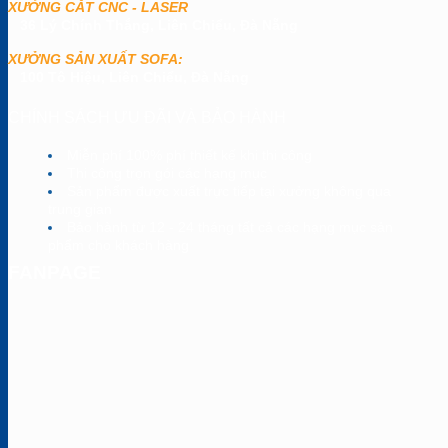
XƯỞNG CẮT CNC - LASER
36 Lý Chính Thắng, Liên Chiểu, Đà Nẵng
XƯỞNG SẢN XUẤT SOFA:
100 Tô Hiệu, Liên Chiểu, Đà Nẵng
CHÍNH SÁCH ƯU ĐÃI VÀ BẢO HÀNH
Miễn phí 100% phí thiết kế khi thi công
Thi công trọn gói các hạng mục
Sản phẩm được xuất trực tiếp tại xưởng không qua
trung gian
Bảo hành từ 12 - 24 tháng tất cả các hạng mục sản
phẩm cho khách hàng
FANPAGE