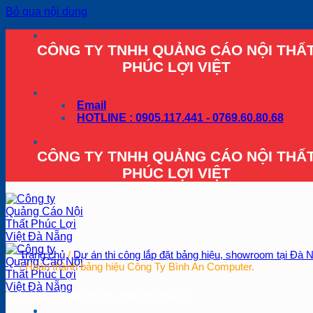
Bỏ qua nội dung
CÔNG TY TNHH QUẢNG CÁO NỘI THẤ
PHÚC LỢI VIỆT
Email
HOTLINE : 0905.117.441 - 0769.60.80.68
CÔNG TY TNHH QUẢNG CÁO NỘI THẤ
PHÚC LỢI VIỆT
Trang chủ
/
Dự án thi công lắp đặt bảng hiệu, showroom tại Đà 
/
Hoàn thành bảng hiệu Công Ty Bình An Computer.
Dự án thi công lắp đặt bảng hiệu, showroom tại Đà Nẵng