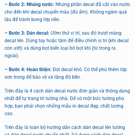
– Bước 2: Nhúng nước:
Nhúng phần decal đã cắt vào nước
cho đến khi decal chuyển màu (đủ ẩm). Không ngâm quá
lâu để tránh bong lớp nền.
– Bước 3: Dán decal:
Ướm thử vị trí, sau đó trượt màng
decal lên. Dùng tay hoặc tăm để điều chỉnh vị trí (khi decal
còn ướt) và dùng bọt biển loại bỏ bọt khí (từ trong ra
ngoài).
– Bước 4: Hoàn thiện:
Đợi decal khô. Có thể phủ thêm lớp
sơn trong để bảo vệ và tăng độ bền.
Trên đây là 4 cách dán decal nước đơn giản và thông dụng
nhất để tự trang trí tường nhà. Để có một bức tường phù
hợp, bạn phải chọn những mẫu in decal đẹp, chất lượng
cao.
Trên đây là toàn bộ hướng dẫn cách dán decal lên tường
và dán decal nước chuẩn nhất. Sử dụng cách dán decal