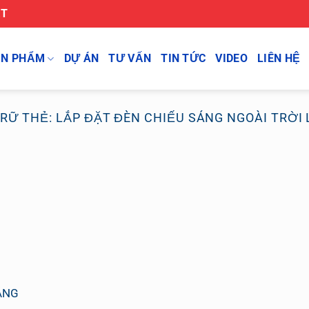
ỆT
ẢN PHẨM
DỰ ÁN
TƯ VẤN
TIN TỨC
VIDEO
LIÊN HỆ
TRỮ THẺ:
LẮP ĐẶT ĐÈN CHIẾU SÁNG NGOÀI TRỜI 
ÁNG