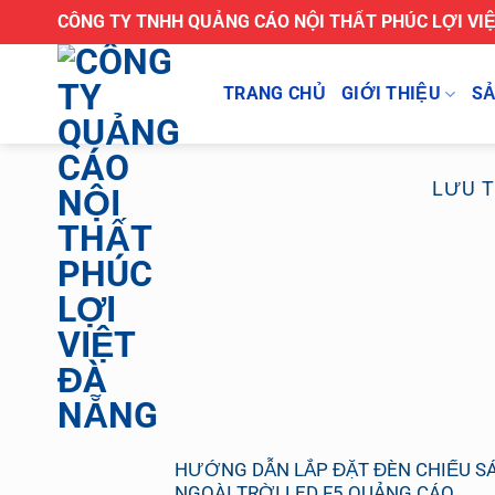
Bỏ
CÔNG TY TNHH QUẢNG CÁO NỘI THẤT PHÚC LỢI VI
qua
nội
TRANG CHỦ
GIỚI THIỆU
S
dung
LƯU 
HƯỚNG DẪN LẮP ĐẶT ĐÈN CHIẾU S
NGOÀI TRỜI LED F5 QUẢNG CÁO