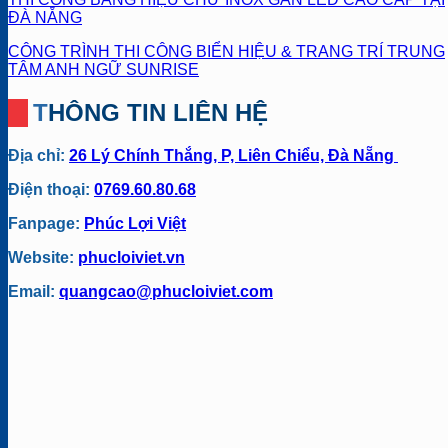
ĐÀ NẴNG
CÔNG TRÌNH THI CÔNG BIỂN HIỆU & TRANG TRÍ TRUNG
TÂM ANH NGỮ SUNRISE
THÔNG TIN LIÊN HỆ
Địa chỉ:
26 Lý Chính Thắng, P, Liên Chiểu, Đà Nẵng
Điện thoại:
0769.60.80.68
Fanpage:
Phúc Lợi Việt
Website:
phucloiviet.vn
Email:
quangcao@phucloiviet.com