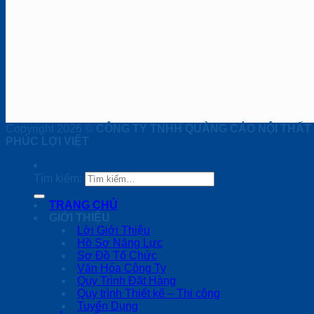
Copyright 2026 ©
CÔNG TY TNHH QUẢNG CÁO NỘI THẤT
PHÚC LỢI VIỆT
Tìm kiếm:
TRANG CHỦ
GIỚI THIỆU
Lời Giới Thiệu
Hồ Sơ Năng Lực
Sơ Đồ Tổ Chức
Văn Hóa Công Ty
Quy Trình Đặt Hàng
Quy trình Thiết kế – Thi công
Tuyển Dụng