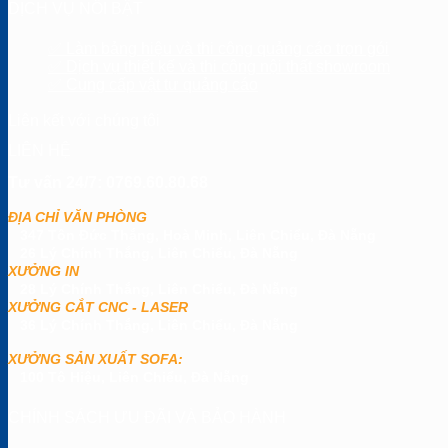
DỊCH VỤ NỔI BẬT
✅ Làm bảng hiệu và thi công quảng cáo trọn gói
✅ Dịch vụ thiết kế và thi công nội thất showroom
✅ Cung cấp vật tư quảng cáo
Liên kết với chúng tôi
LIÊN HỆ
Tư vấn 24/7: 0769.60.80.68
ĐỊA CHỈ VĂN PHÒNG
347 Tôn Đức Thắng, Hoà Minh, Liên Chiểu, Đà Nẵng
26 Lý Chính Thắng, Liên Chiểu, Đà Nẵng
XƯỞNG IN
28 Lý Chính Thắng, Liên Chiểu, Đà Nẵng
XƯỞNG CẮT CNC - LASER
36 Lý Chính Thắng, Liên Chiểu, Đà Nẵng
XƯỞNG SẢN XUẤT SOFA:
100 Tô Hiệu, Liên Chiểu, Đà Nẵng
CHÍNH SÁCH ƯU ĐÃI VÀ BẢO HÀNH