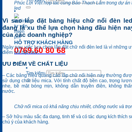
Phúc Lợi Việt hợp tác cùng Bảo Thạch Lâm trong dự án 
led
Vì sao lắp đặt bảng hiệu chữ nổi đèn led
đang là xu thế lựa chọn hàng đầu hiện na
của các doanh nghiệp?
HỖ TRỢ KHÁCH HÀNG
Ngày nay, việc lựa chọn lắp đặt chữ nổi đèn led là vì những 
0769.60 80 68
điểm nổi bật như:
ƯU ĐIỂM VỀ CHẤT LIỆU
Tìm kiếm:
– Các bảng hiệu quảng cáo lắp chữ nổi hiện nay thường đư
sử dụng chất liệu mica. Với tính chất độ bền cao, trọng lượ
nhẹ, bề mặt bóng mịn, không dẫn truyền điện, không thấ
nước.
Chữ nổi mica có khả năng chịu nhiêt, chống nước và tr
– Sở hữu màu sắc đa dạng, tinh tế và có tác dụng kích thích 
chú ý của khách hàng.