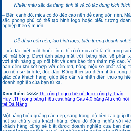
Nhiều màu sắc đa dạng, tinh tế và có tác dụng kích thíc
– Bên cạnh đó, mica có độ dẻo cao nên dễ dàng uốn nén. M
sắc phong phú có thể tạo hình logo hoặc biểu tượng doan
nghiệp theo ý muốn.
Dễ dàng uốn nén, tạo hình logo, biểu tượng doanh nghi
– Và đặc biệt, một thuộc tính chỉ có ở mica đó là độ trong suố
bề mặt bóng. Dưới ánh sáng mặt trời, bảng hiệu sẽ phản 
với ánh nắng giúp nổi bật và đảm bảo tính thẩm mỹ cao. 
ban đêm khi kết hợp với đèn led, bảng hiệu sẽ phát sáng t
tạo nên sự tinh tế, độc đáo. Đồng thời tạo điểm nhấn trong t
giác của khách hàng, giúp tiếp cận và nhận diện thương hi
doanh nghiệp của bạn từ xa.
Xem thêm: >>>>
Thi công Logo chữ nổi Inox công ty Tuấn
Huy.
,
Thi công bảng hiệu cửa hàng Gas 4.0 bằng Alu chữ nổi
tại Đà Nẵng
Một bảng hiệu quảng cáo đẹp, sang trọng, độ bền cao giúp t
hút sự chú ý của khách hàng. Điều đó đồng nghĩa với việ
khách hàng cũng sẽ biết được doanh nghiệp của bạn đan