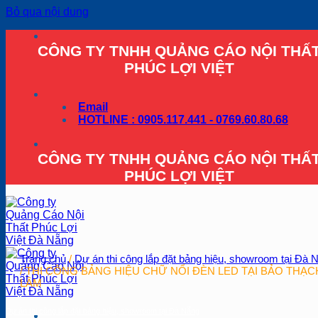
Bỏ qua nội dung
CÔNG TY TNHH QUẢNG CÁO NỘI THẤ
PHÚC LỢI VIỆT
Email
HOTLINE : 0905.117.441 - 0769.60.80.68
CÔNG TY TNHH QUẢNG CÁO NỘI THẤ
PHÚC LỢI VIỆT
Trang chủ
/
Dự án thi công lắp đặt bảng hiệu, showroom tại Đà 
/
THI CÔNG BẢNG HIỆU CHỮ NỔI ĐÈN LED TẠI BẢO THẠC
LÂM
Dự án thi công lắp đặt bảng hiệu, showroom tại Đà Nẵng