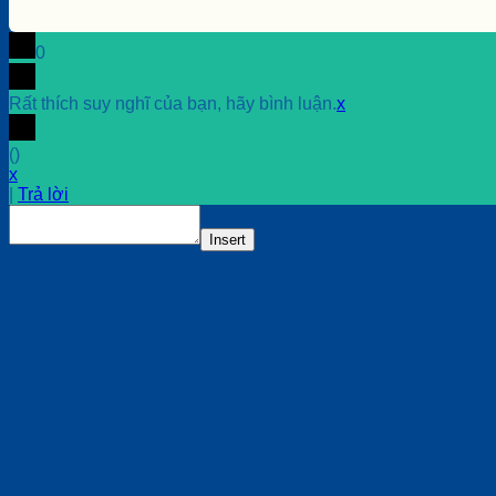
0
Rất thích suy nghĩ của bạn, hãy bình luận.
x
(
)
x
|
Trả lời
Insert