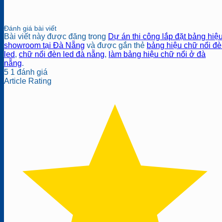
Đánh giá bài viết
Bài viết này được đăng trong
Dự án thi công lắp đặt bảng hiệu
showroom tại Đà Nẵng
và được gắn thẻ
bảng hiệu chữ nổi đ
led
,
chữ nổi đèn led đà nẵng
,
làm bảng hiệu chữ nổi ở đà
nẵng
.
5
1
đánh giá
Article Rating