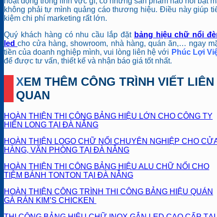
hoạt động trong lĩnh vực gì, có những sản phẩm nào nổi bật 
không phải tự mình quảng cáo thương hiệu. Điều này giúp ti
kiệm chi phí marketing rất lớn.
Quý khách hàng có nhu cầu lắp đặt
bảng hiệu chữ nổi đè
led
cho cửa hàng, showroom, nhà hàng, quán ăn,… ngay mặ
tiền của doanh nghiệp mình, vui lòng liên hệ với
Phúc Lợi Vi
để được tư vấn, thiết kế và nhận báo giá tốt nhất.
XEM THÊM CÔNG TRÌNH VIẾT LIÊN
QUAN
HOÀN THIỆN THI CÔNG BẢNG HIỆU LỚN CHO CÔNG TY
HIỂN LONG TẠI ĐÀ NẴNG
HOÀN THIỆN LOGO CHỮ NỔI CHUYÊN NGHIỆP CHO CỬ
HÀNG, VĂN PHÒNG TẠI ĐÀ NẴNG
HOÀN THIỆN THI CÔNG BẢNG HIỆU ALU CHỮ NỔI CHO
TIỆM BÁNH TONTON TẠI ĐÀ NẴNG
HOÀN THIỆN CÔNG TRÌNH THI CÔNG BẢNG HIỆU QUÁN
GÀ RÁN KIM’S CHICKEN
THI CÔNG BẢNG HIỆU CHỮ INOX GẮN LED CAO CẤP TẠI