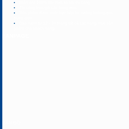
Miễn phí 100% phí thiết kế khi thi công
Thi công trọn gói các hạng mục
Sản phẩm được xuất trực tiếp tại xưởng không qua
trung gian
Bảo hành từ 12 - 24 tháng tất cả các hạng mục sản
phẩm cho khách hàng
FANPAGE
BẢN ĐỒ