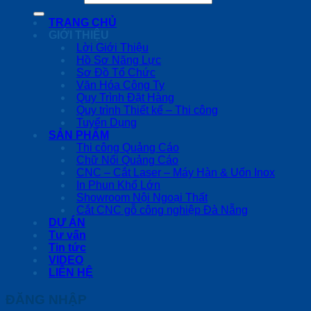
TRANG CHỦ
GIỚI THIỆU
Lời Giới Thiệu
Hồ Sơ Năng Lực
Sơ Đồ Tổ Chức
Văn Hóa Công Ty
Quy Trình Đặt Hàng
Quy trình Thiết kế – Thi công
Tuyển Dụng
SẢN PHẨM
Thi công Quảng Cáo
Chữ Nổi Quảng Cáo
CNC – Cắt Laser – Máy Hàn & Uốn Inox
In Phun Khổ Lớn
Showroom Nội Ngoại Thất
Cắt CNC gỗ công nghiệp Đà Nẵng
DỰ ÁN
Tư vấn
Tin tức
VIDEO
LIÊN HỆ
ĐĂNG NHẬP