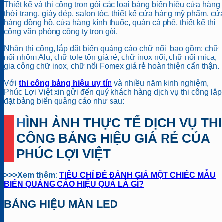
Thiết kế và thi công trọn gói các loại bảng biển hiệu cửa hàng
thời trang, giày dép, salon tóc, thiết kế cửa hàng mỹ phẩm, cử
hàng đồng hồ, cửa hàng kính thuốc, quán cà phê, thiết kế thi
công văn phòng công ty trọn gói.
Nhận thi công, lắp đặt biển quảng cáo chữ nổi, bao gồm: chữ
nổi nhôm Alu, chữ tole tôn giá rẻ, chữ inox nổi, chữ nổi mica,
gia công chữ inox, chữ nổi Fomex
giá rẻ hoàn thiện cẩn thận.
Với
thi công bảng hiệu uy tín
và nhiều năm kinh nghiệm,
Phúc Lợi Việt xin gửi đến quý khách hàng dịch vụ thi công lắp
đặt bảng biển quảng cáo như sau:
HÌNH ẢNH THỰC TẾ DỊCH VỤ THI
CÔNG BẢNG HIỆU GIÁ RẺ CỦA
PHÚC LỢI VIỆT
>>>Xem thêm:
TIÊU CHÍ ĐỂ ĐÁNH GIÁ MỘT CHIẾC MẪU
BIỂN QUẢNG CÁO HIỆU QUẢ LÀ GÌ?
BẢNG HIỆU MÀN LED