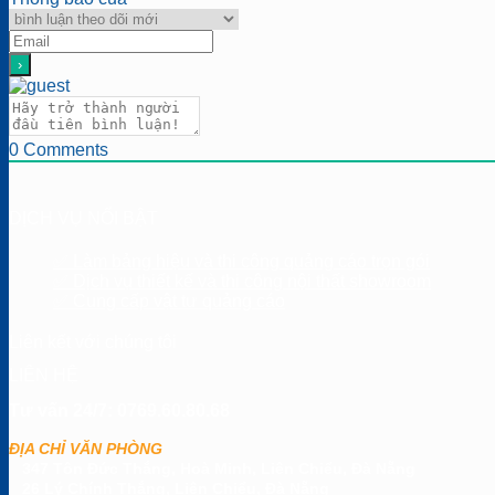
0
Comments
DỊCH VỤ NỔI BẬT
✅ Làm bảng hiệu và thi công quảng cáo trọn gói
✅ Dịch vụ thiết kế và thi công nội thất showroom
✅ Cung cấp vật tư quảng cáo
Liên kết với chúng tôi
LIÊN HỆ
Tư vấn 24/7: 0769.60.80.68
ĐỊA CHỈ VĂN PHÒNG
347 Tôn Đức Thắng, Hoà Minh, Liên Chiểu, Đà Nẵng
26 Lý Chính Thắng, Liên Chiểu, Đà Nẵng