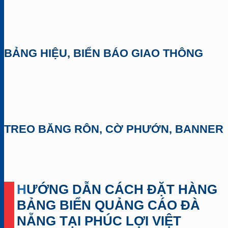
BẢNG HIỆU, BIỂN BÁO GIAO THÔNG
TREO BĂNG RÔN, CỜ PHƯỚN, BANNER
HƯỚNG DẪN CÁCH ĐẶT HÀNG
BẢNG BIỂN QUẢNG CÁO ĐÀ
NẴNG TẠI PHÚC LỢI VIỆT