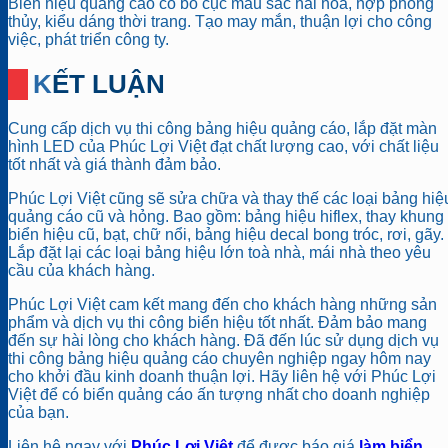
Biển hiệu quảng cáo có bố cục màu sắc hài hòa, hợp phong
thủy, kiểu dáng thời trang. Tạo may mắn, thuận lợi cho công
việc, phát triển công ty.
KẾT LUẬN
Cung cấp dịch vụ thi công bảng hiệu quảng cáo, lắp đặt màn
hình LED của Phúc Lợi Việt đạt chất lượng cao, với chất liệu
tốt nhất và giá thành đảm bảo.
Phúc Lợi Việt cũng sẽ sửa chữa và thay thế các loại bảng hiệ
quảng cáo cũ và hỏng. Bao gồm: bảng hiệu hiflex, thay khung
biển hiệu cũ, bạt, chữ nổi, bảng hiệu decal bong tróc, rơi, gãy.
Lắp đặt lại các loại bảng hiệu lớn toà nhà, mái nhà theo yêu
cầu của khách hàng.
Phúc Lợi Việt cam kết mang đến cho khách hàng những sản
phẩm và dịch vụ thi công biển hiệu tốt nhất. Đảm bảo mang
đến sự hài lòng cho khách hàng. Đã đến lúc sử dụng dịch vụ
thi công bảng hiệu quảng cáo chuyên nghiệp ngay hôm nay
cho khởi đầu kinh doanh thuận lợi. Hãy liên hệ với Phúc Lợi
Việt để có biển quảng cáo ấn tượng nhất cho doanh nghiệp
của bạn.
Liên hệ ngay với
Phúc Lợi Việt
để được báo giá
làm biển