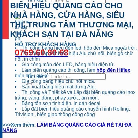
BIỂN HIỆU QUẢNG CÁO CHO
NHÀ HÀNG, CỬA HÀNG, SIÊU
THỊ, TRUNG TÂM THƯƠNG MẠI,
KHÁCH SẠN TẠI ĐÀ NẴNG
HỖ TRỢ KHÁCH HÀNG
Thi công bảng hiệu đèn led, hộp đèn Mica ngoài trời.
0769.60 80 68
Thi công lắp đặt biển hiệu Alu chữ nổi, biển gỗ chữ
nổi, in chìm
Gia công màn đèn LED, bảng hiệu điện tử.
Làm biển quảng cáo thi công, làm
hộp đèn Hiflex
,
biển hiệu giá rẻ.
Tìm kiếm:
Gia công bảng hiệu chữ nổi mica.
Sản xuất bảng hiệu mặt dựng Alu.
Thi công và Thiết kế và Lắp đặt biển quảng cáo inox
trắng, vàng, đồng, phay xước, ăn mòn.
Bảng tôn sơn tĩnh điện. in dán decal
Lắp đặt biển hiệu quảng cáo chuyển hình Rolling,
Trivision , biển giao thông công cộng
>>>Xem thêm:
LÀM BẢNG QUẢNG CÁO GIÁ RẺ TẠI ĐÀ
NẴNG