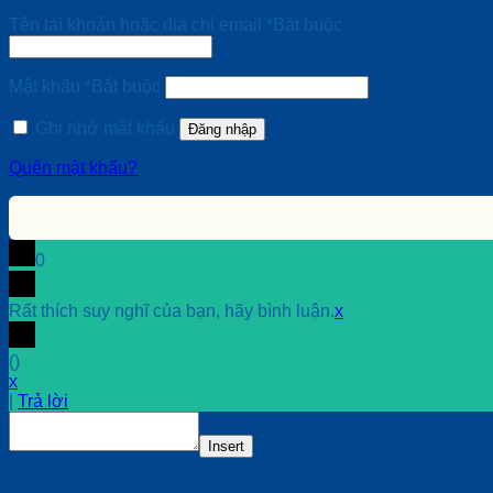
Tên tài khoản hoặc địa chỉ email
*
Bắt buộc
Mật khẩu
*
Bắt buộc
Ghi nhớ mật khẩu
Đăng nhập
Quên mật khẩu?
0
Rất thích suy nghĩ của bạn, hãy bình luận.
x
(
)
x
|
Trả lời
Insert