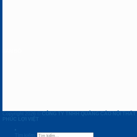
BẢN ĐỒ
Copyright 2026 ©
CÔNG TY TNHH QUẢNG CÁO NỘI THẤT
PHÚC LỢI VIỆT
Tìm kiếm: