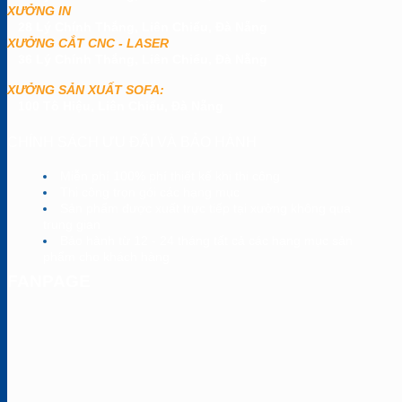
XƯỞNG IN
28 Lý Chính Thắng, Liên Chiểu, Đà Nẵng
XƯỞNG CẮT CNC - LASER
36 Lý Chính Thắng, Liên Chiểu, Đà Nẵng
XƯỞNG SẢN XUẤT SOFA:
100 Tô Hiệu, Liên Chiểu, Đà Nẵng
CHÍNH SÁCH ƯU ĐÃI VÀ BẢO HÀNH
Miễn phí 100% phí thiết kế khi thi công
Thi công trọn gói các hạng mục
Sản phẩm được xuất trực tiếp tại xưởng không qua
trung gian
Bảo hành từ 12 - 24 tháng tất cả các hạng mục sản
phẩm cho khách hàng
FANPAGE