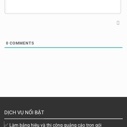
0
COMMENTS
DỊCH VỤ NỔI BẬT
✅ Làm bảng hiệu và thi công quảng cáo trọn gói