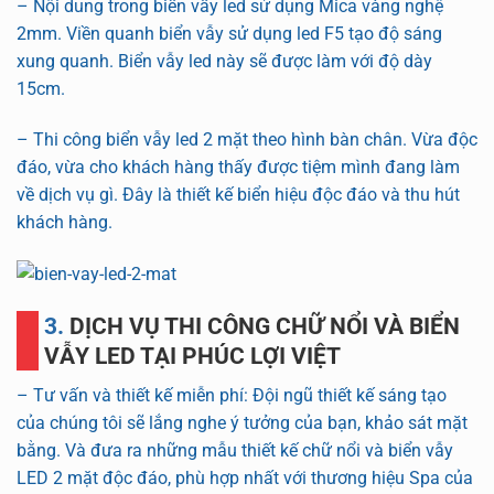
– Nội dung trong biển vẫy led sử dụng Mica vàng nghệ
2mm. Viền quanh biển vẫy sử dụng led F5 tạo độ sáng
xung quanh. Biển vẫy led này sẽ được làm với độ dày
15cm.
– Thi công biển vẫy led 2 mặt theo hình bàn chân. Vừa độc
đáo, vừa cho khách hàng thấy được tiệm mình đang làm
về dịch vụ gì. Đây là thiết kế biển hiệu độc đáo và thu hút
khách hàng.
3. DỊCH VỤ THI CÔNG CHỮ NỔI VÀ BIỂN
VẪY LED TẠI PHÚC LỢI VIỆT
– Tư vấn và thiết kế miễn phí: Đội ngũ thiết kế sáng tạo
của chúng tôi sẽ lắng nghe ý tưởng của bạn, khảo sát mặt
bằng. Và đưa ra những mẫu thiết kế chữ nổi và biển vẫy
LED 2 mặt độc đáo, phù hợp nhất với thương hiệu Spa của