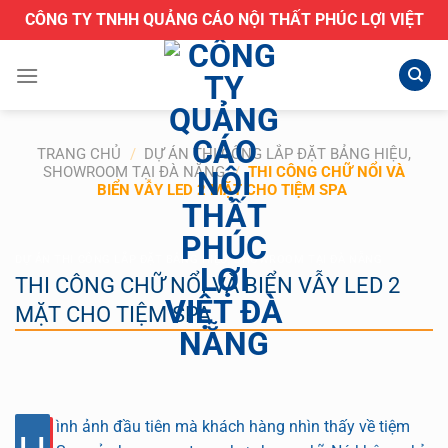
Bỏ
CÔNG TY TNHH QUẢNG CÁO NỘI THẤT PHÚC LỢI VIỆT
qua
nội
dung
TRANG CHỦ
/
DỰ ÁN THI CÔNG LẮP ĐẶT BẢNG HIỆU,
SHOWROOM TẠI ĐÀ NẴNG
/
THI CÔNG CHỮ NỔI VÀ
BIỂN VẪY LED 2 MẶT CHO TIỆM SPA
DỰ ÁN THI CÔNG LẮP ĐẶT BẢNG HIỆU, SHOWROOM TẠI ĐÀ NẴNG
THI CÔNG CHỮ NỔI VÀ BIỂN VẪY LED 2
MẶT CHO TIỆM SPA
ình ảnh đầu tiên mà khách hàng nhìn thấy về tiệm