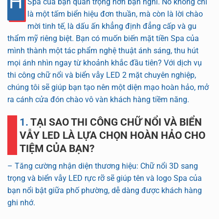
H
Spa của bạn quan trọng hơn bạn nghĩ. Nó không chỉ
là một tấm biển hiệu đơn thuần, mà còn là lời chào
mời tinh tế, là dấu ấn khẳng định đẳng cấp và gu
thẩm mỹ riêng biệt. Bạn có muốn biến mặt tiền Spa của
mình thành một tác phẩm nghệ thuật ánh sáng, thu hút
mọi ánh nhìn ngay từ khoảnh khắc đầu tiên? Với dịch vụ
thi công chữ nổi và biển vẫy LED 2 mặt chuyên nghiệp,
chúng tôi sẽ giúp bạn tạo nên một diện mạo hoàn hảo, mở
ra cánh cửa đón chào vô vàn khách hàng tiềm năng.
1. TẠI SAO THI CÔNG CHỮ NỔI VÀ BIỂN
VẪY LED LÀ LỰA CHỌN HOÀN HẢO CHO
TIỆM CỦA BẠN?
– Tăng cường nhận diện thương hiệu: Chữ nổi 3D sang
trọng và biển vẫy LED rực rỡ sẽ giúp tên và logo Spa của
bạn nổi bật giữa phố phường, dễ dàng được khách hàng
ghi nhớ.