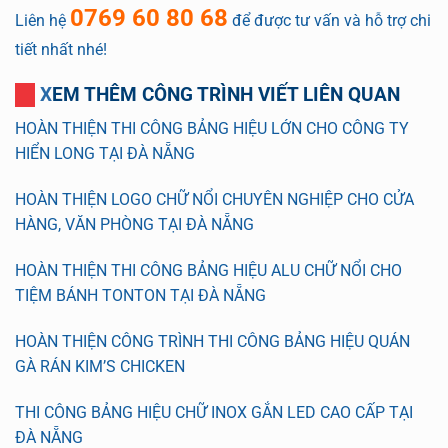
0769 60 80 68
Liên hệ
để được tư vấn và hỗ trợ chi
tiết nhất nhé!
XEM THÊM CÔNG TRÌNH VIẾT LIÊN QUAN
HOÀN THIỆN THI CÔNG BẢNG HIỆU LỚN CHO CÔNG TY
HIỂN LONG TẠI ĐÀ NẴNG
HOÀN THIỆN LOGO CHỮ NỔI CHUYÊN NGHIỆP CHO CỬA
HÀNG, VĂN PHÒNG TẠI ĐÀ NẴNG
HOÀN THIỆN THI CÔNG BẢNG HIỆU ALU CHỮ NỔI CHO
TIỆM BÁNH TONTON TẠI ĐÀ NẴNG
HOÀN THIỆN CÔNG TRÌNH THI CÔNG BẢNG HIỆU QUÁN
GÀ RÁN KIM’S CHICKEN
THI CÔNG BẢNG HIỆU CHỮ INOX GẮN LED CAO CẤP TẠI
ĐÀ NẴNG