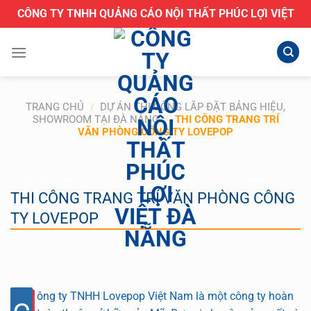
Bỏ
CÔNG TY TNHH QUẢNG CÁO NỘI THẤT PHÚC LỢI VIỆT
qua
nội
dung
TRANG CHỦ
/
DỰ ÁN THI CÔNG LẮP ĐẶT BẢNG HIỆU,
SHOWROOM TẠI ĐÀ NẴNG
/
THI CÔNG TRANG TRÍ
VĂN PHÒNG CÔNG TY LOVEPOP
DỰ ÁN THI CÔNG LẮP ĐẶT BẢNG HIỆU, SHOWROOM TẠI ĐÀ NẴNG
THI CÔNG TRANG TRÍ VĂN PHÒNG CÔNG
TY LOVEPOP
ông ty TNHH Lovepop Việt Nam là một công ty hoàn