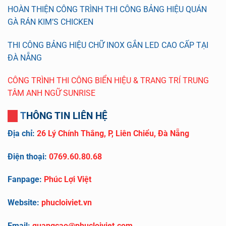
HOÀN THIỆN CÔNG TRÌNH THI CÔNG BẢNG HIỆU QUÁN
GÀ RÁN KIM’S CHICKEN
THI CÔNG BẢNG HIỆU CHỮ INOX GẮN LED CAO CẤP TẠI
ĐÀ NẴNG
CÔNG TRÌNH THI CÔNG BIỂN HIỆU & TRANG TRÍ TRUNG
TÂM ANH NGỮ SUNRISE
THÔNG TIN LIÊN HỆ
Địa chỉ:
26 Lý Chính Thắng, P, Liên Chiểu, Đà Nẵng
Điện thoại:
0769.60.80.68
Fanpage:
Phúc Lợi Việt
Website:
phucloiviet.vn
Email:
quangcao@phucloiviet.com