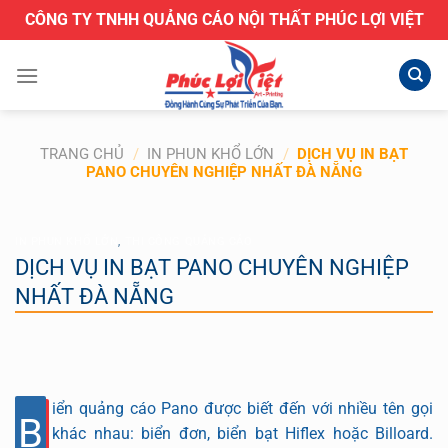
Bỏ
CÔNG TY TNHH QUẢNG CÁO NỘI THẤT PHÚC LỢI VIỆT
qua
nội
dung
TRANG CHỦ
/
IN PHUN KHỔ LỚN
/
DỊCH VỤ IN BẠT
PANO CHUYÊN NGHIỆP NHẤT ĐÀ NẴNG
IN PHUN KHỔ LỚN
,
THI CÔNG QUẢNG CÁO
DỊCH VỤ IN BẠT PANO CHUYÊN NGHIỆP
NHẤT ĐÀ NẴNG
iển quảng cáo Pano được biết đến với nhiều tên gọi
B
khác nhau: biển đơn, biển bạt Hiflex hoặc Billoard.