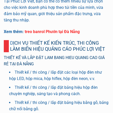
Tại Phúc Lợi Việt, bạn có thể có thêm nhiều sự lựa chọn
cho việc kinh doanh phù hợp theo túi tiền của mình, vừa
đảm bảo mỹ quan, giới thiệu sản phẩm đặc trưng, ​​vừa
tăng thu nhập.
Xem thêm:
treo banrol Phướn tại Đà Nẵng
DỊCH VỤ THIẾT KẾ KIẾN ​​TRÚC, THI CÔNG
LÀM BIỂN HIỆU QUẢNG CÁO PHÚC LỢI VIỆT
THIẾT KẾ VÀ LẮP ĐẶT LAM BANG HIEU QUANG CAO GIÁ
RẺ TẠI ĐÀ NẴNG
Thiết kế / thi công / lắp đặt các loại hộp đèn như
hộp LED, hộp mica, hộp hiflex, hộp đèn neon, v.v.
Thiết kế / thi công / lắp đặt bảng hiệu hộp đèn
chuyên nghiệp, sáng tạo và phong cách.
Thiết kế / thi công / lắp đặt bảng hiệu bằng gỗ, bảng
chữ nổi bằng gỗ.