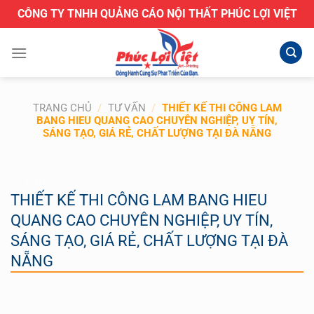
Bỏ
CÔNG TY TNHH QUẢNG CÁO NỘI THẤT PHÚC LỢI VIỆT
qua
nội
dung
TRANG CHỦ
/
TƯ VẤN
/
THIẾT KẾ THI CÔNG LAM
BANG HIEU QUANG CAO CHUYÊN NGHIỆP, UY TÍN,
SÁNG TẠO, GIÁ RẺ, CHẤT LƯỢNG TẠI ĐÀ NẴNG
TƯ VẤN
THIẾT KẾ THI CÔNG LAM BANG HIEU
QUANG CAO CHUYÊN NGHIỆP, UY TÍN,
SÁNG TẠO, GIÁ RẺ, CHẤT LƯỢNG TẠI ĐÀ
NẴNG