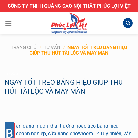
Bỏ
CÔNG TY TNHH QUẢNG CÁO NỘI THẤT PHÚC LỢI VIỆT
qua
nội
dung
TRANG CHỦ
/
TƯ VẤN
/
NGÀY TỐT TREO BẢNG HIỆU
GIÚP THU HÚT TÀI LỘC VÀ MAY MẮN
TƯ VẤN
NGÀY TỐT TREO BẢNG HIỆU GIÚP THU
HÚT TÀI LỘC VÀ MAY MẮN
ạn đang muốn khai trương hoặc treo bảng hiệu
B
doanh nghiệp, cửa hàng showroom…? Tuy nhiên, vẫn