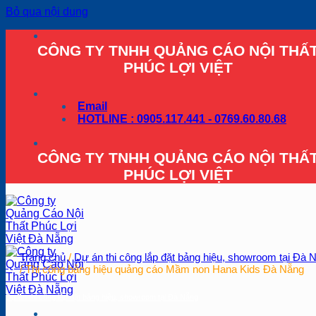
Bỏ qua nội dung
CÔNG TY TNHH QUẢNG CÁO NỘI THẤ
PHÚC LỢI VIỆT
Email
HOTLINE : 0905.117.441 - 0769.60.80.68
CÔNG TY TNHH QUẢNG CÁO NỘI THẤ
PHÚC LỢI VIỆT
Trang chủ
/
Dự án thi công lắp đặt bảng hiệu, showroom tại Đà 
/
Thi công bảng hiệu quảng cáo Mầm non Hana Kids Đà Nẵng
Dự án thi công lắp đặt bảng hiệu, showroom tại Đà Nẵng