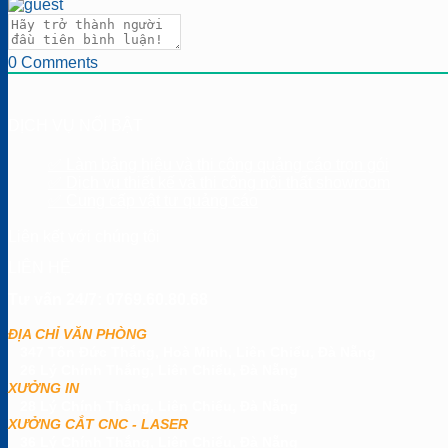
0
Comments
DỊCH VỤ NỔI BẬT
✅ Làm bảng hiệu và thi công quảng cáo trọn gói
✅ Dịch vụ thiết kế và thi công nội thất showroom
✅ Cung cấp vật tư quảng cáo
Liên kết với chúng tôi
LIÊN HỆ
Tư vấn 24/7: 0769.60.80.68
ĐỊA CHỈ VĂN PHÒNG
347 Tôn Đức Thắng, Hoà Minh, Liên Chiểu, Đà Nẵng
26 Lý Chính Thắng, Liên Chiểu, Đà Nẵng
XƯỞNG IN
28 Lý Chính Thắng, Liên Chiểu, Đà Nẵng
XƯỞNG CẮT CNC - LASER
36 Lý Chính Thắng, Liên Chiểu, Đà Nẵng