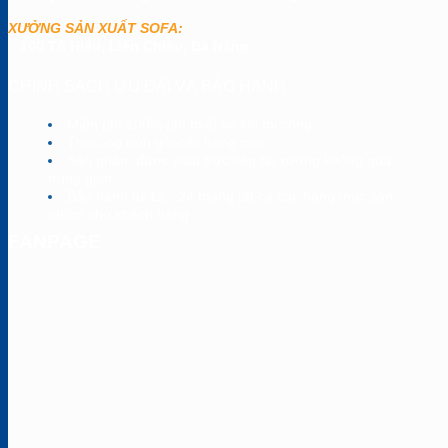
XƯỞNG SẢN XUẤT SOFA:
100 Tô Hiệu, Liên Chiểu, Đà Nẵng
CHÍNH SÁCH ƯU ĐÃI VÀ BẢO HÀNH
Miễn phí 100% phí thiết kế khi thi công
Thi công trọn gói các hạng mục
Sản phẩm được xuất trực tiếp tại xưởng không qua
trung gian
Bảo hành từ 12 - 24 tháng tất cả các hạng mục sản
phẩm cho khách hàng
FANPAGE