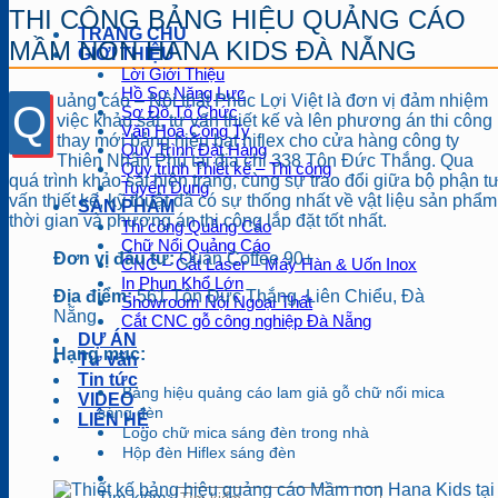
THI CÔNG BẢNG HIỆU QUẢNG CÁO
TRANG CHỦ
MẦM NON HANA KIDS ĐÀ NẴNG
GIỚI THIỆU
Lời Giới Thiệu
Hồ Sơ Năng Lực
uảng cáo – Nội thất Phúc Lợi Việt là đơn vị đảm nhiệm
Q
Sơ Đồ Tổ Chức
việc khảo sát, tư vấn thiết kế và lên phương án thi công
Văn Hóa Công Ty
thay mới bảng hiệu bạt hiflex cho cửa hàng công ty
Quy Trình Đặt Hàng
Thiên Nhân Phú tại địa chỉ 338 Tôn Đức Thắng. Qua
Quy trình Thiết kế – Thi công
quá trình khảo sát hiện trạng, cùng sự trao đổi giữa bộ phận t
Tuyển Dụng
vấn thiết kế, kỹ thuật đã có sự thống nhất về vật liệu sản phẩm
SẢN PHẨM
thời gian và phương án thi công lắp đặt tốt nhất.
Thi công Quảng Cáo
Chữ Nổi Quảng Cáo
Đơn vị đầu tư:
Quán Coffee 90+
CNC – Cắt Laser – Máy Hàn & Uốn Inox
In Phun Khổ Lớn
Địa điểm:
561 Tôn Đức Thắng, Liên Chiểu, Đà
Showroom Nội Ngoại Thất
Nẵng
Cắt CNC gỗ công nghiệp Đà Nẵng
DỰ ÁN
Hạng mục:
Tư vấn
Tin tức
Bảng hiệu quảng cáo lam giả gỗ chữ nổi mica
VIDEO
sáng đèn
LIÊN HỆ
Logo chữ mica sáng đèn trong nhà
Hộp đèn Hiflex sáng đèn
Tìm kiếm: