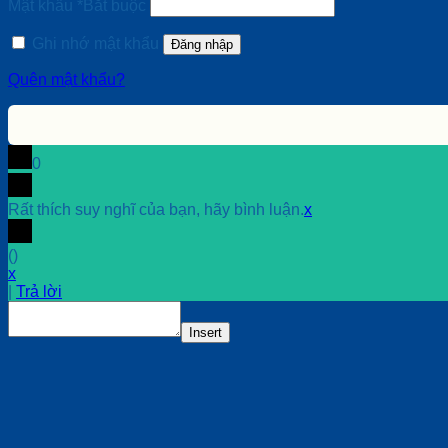
Mật khẩu
*
Bắt buộc
Ghi nhớ mật khẩu
Đăng nhập
Quên mật khẩu?
0
Rất thích suy nghĩ của bạn, hãy bình luận.
x
(
)
x
|
Trả lời
Insert