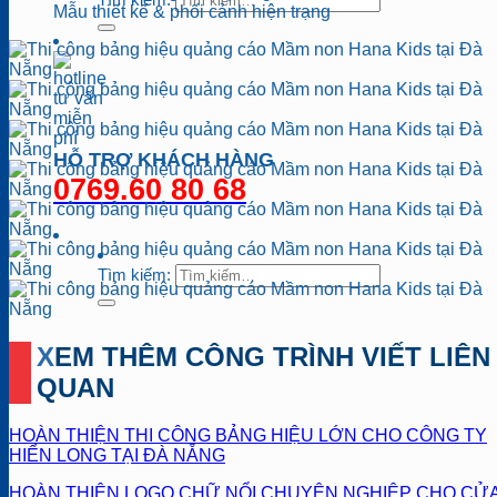
Mẫu thiết kế & phối cảnh hiện trạng
HỖ TRỢ KHÁCH HÀNG
0769.60 80 68
Tìm kiếm:
XEM THÊM CÔNG TRÌNH VIẾT LIÊN
QUAN
HOÀN THIỆN THI CÔNG BẢNG HIỆU LỚN CHO CÔNG TY
HIỂN LONG TẠI ĐÀ NẴNG
HOÀN THIỆN LOGO CHỮ NỔI CHUYÊN NGHIỆP CHO CỬ