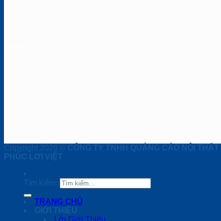
BẢN ĐỒ
Copyright 2026 ©
CÔNG TY TNHH QUẢNG CÁO NỘI THẤT
PHÚC LỢI VIỆT
Tìm kiếm:
TRANG CHỦ
GIỚI THIỆU
Lời Giới Thiệu