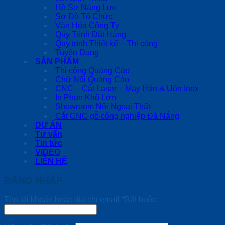
Hồ Sơ Năng Lực
Sơ Đồ Tổ Chức
Văn Hóa Công Ty
Quy Trình Đặt Hàng
Quy trình Thiết kế – Thi công
Tuyển Dụng
SẢN PHẨM
Thi công Quảng Cáo
Chữ Nổi Quảng Cáo
CNC – Cắt Laser – Máy Hàn & Uốn Inox
In Phun Khổ Lớn
Showroom Nội Ngoại Thất
Cắt CNC gỗ công nghiệp Đà Nẵng
DỰ ÁN
Tư vấn
Tin tức
VIDEO
LIÊN HỆ
ĐĂNG NHẬP
Tên tài khoản hoặc địa chỉ email
*
Bắt buộc