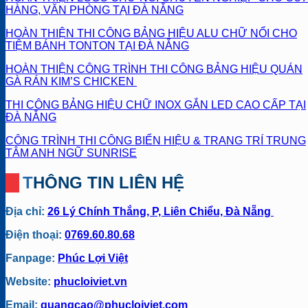
HÀNG, VĂN PHÒNG TẠI ĐÀ NẴNG
HOÀN THIỆN THI CÔNG BẢNG HIỆU ALU CHỮ NỔI CHO
TIỆM BÁNH TONTON TẠI ĐÀ NẴNG
HOÀN THIỆN CÔNG TRÌNH THI CÔNG BẢNG HIỆU QUÁN
GÀ RÁN KIM’S CHICKEN
THI CÔNG BẢNG HIỆU CHỮ INOX GẮN LED CAO CẤP TẠI
ĐÀ NẴNG
CÔNG TRÌNH THI CÔNG BIỂN HIỆU & TRANG TRÍ TRUNG
TÂM ANH NGỮ SUNRISE
THÔNG TIN LIÊN HỆ
Địa chỉ:
26 Lý Chính Thắng, P, Liên Chiểu, Đà Nẵng
Điện thoại:
0769.60.80.68
Fanpage:
Phúc Lợi Việt
Website:
phucloiviet.vn
Email:
quangcao@phucloiviet.com