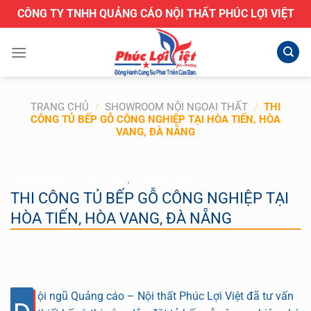
Bỏ
CÔNG TY TNHH QUẢNG CÁO NỘI THẤT PHÚC LỢI VIỆT
qua
nội
dung
TRANG CHỦ
/
SHOWROOM NỘI NGOẠI THẤT
/
THI
CÔNG TỦ BẾP GỖ CÔNG NGHIỆP TẠI HÒA TIẾN, HÒA
VANG, ĐÀ NẴNG
SHOWROOM NỘI NGOẠI THẤT
,
TỦ BẾP ĐÀ NẴNG
THI CÔNG TỦ BẾP GỖ CÔNG NGHIỆP TẠI
HÒA TIẾN, HÒA VANG, ĐÀ NẴNG
ội ngũ Quảng cáo – Nội thất Phúc Lợi Việt đã tư vấn