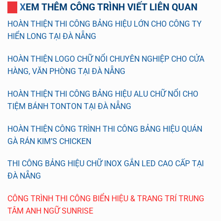
XEM THÊM CÔNG TRÌNH VIẾT LIÊN QUAN
HOÀN THIỆN THI CÔNG BẢNG HIỆU LỚN CHO CÔNG TY
HIỂN LONG TẠI ĐÀ NẴNG
HOÀN THIỆN LOGO CHỮ NỔI CHUYÊN NGHIỆP CHO CỬA
HÀNG, VĂN PHÒNG TẠI ĐÀ NẴNG
HOÀN THIỆN THI CÔNG BẢNG HIỆU ALU CHỮ NỔI CHO
TIỆM BÁNH TONTON TẠI ĐÀ NẴNG
HOÀN THIỆN CÔNG TRÌNH THI CÔNG BẢNG HIỆU QUÁN
GÀ RÁN KIM’S CHICKEN
THI CÔNG BẢNG HIỆU CHỮ INOX GẮN LED CAO CẤP TẠI
ĐÀ NẴNG
CÔNG TRÌNH THI CÔNG BIỂN HIỆU & TRANG TRÍ TRUNG
TÂM ANH NGỮ SUNRISE