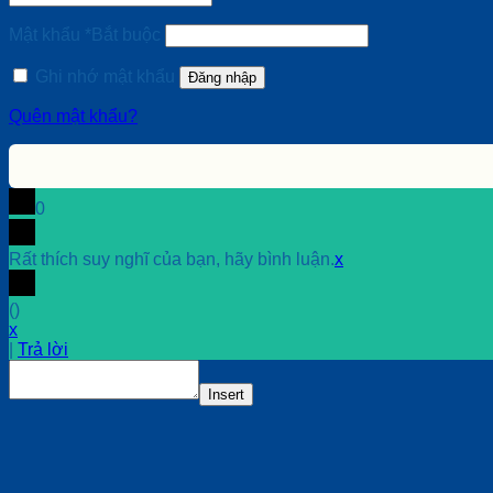
Mật khẩu
*
Bắt buộc
Ghi nhớ mật khẩu
Đăng nhập
Quên mật khẩu?
0
Rất thích suy nghĩ của bạn, hãy bình luận.
x
(
)
x
|
Trả lời
Insert