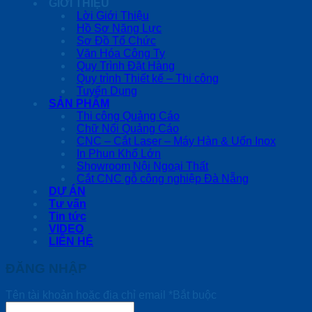
GIỚI THIỆU
Lời Giới Thiệu
Hồ Sơ Năng Lực
Sơ Đồ Tổ Chức
Văn Hóa Công Ty
Quy Trình Đặt Hàng
Quy trình Thiết kế – Thi công
Tuyển Dụng
SẢN PHẨM
Thi công Quảng Cáo
Chữ Nổi Quảng Cáo
CNC – Cắt Laser – Máy Hàn & Uốn Inox
In Phun Khổ Lớn
Showroom Nội Ngoại Thất
Cắt CNC gỗ công nghiệp Đà Nẵng
DỰ ÁN
Tư vấn
Tin tức
VIDEO
LIÊN HỆ
ĐĂNG NHẬP
Tên tài khoản hoặc địa chỉ email
*
Bắt buộc