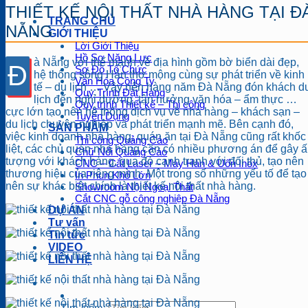
THIẾT KẾ NỘI THẤT NHÀ HÀNG TẠI Đ
TRANG CHỦ
NẴNG
GIỚI THIỆU
Lời Giới Thiệu
Hồ Sơ Năng Lực
à Nẵng với thế mạnh về địa hình gồm bờ biển dài đẹp,
Đ
Sơ Đồ Tổ Chức
hệ thống sông Hàn thơ mộng cùng sự phát triển về kinh
Văn Hóa Công Ty
tế – du lịch … Vậy nên hàng năm Đà Nẵng đón khách d
Quy Trình Đặt Hàng
lịch đến nghỉ dưỡng, tận hưởng văn hóa – ẩm thực …
Quy trình Thiết kế – Thi công
cực lớn tạo nên hệ thống dịch vụ về nhà hàng – khách sạn –
Tuyển Dụng
du lịch chuyên nghiệp và phát triển mạnh mẽ. Bên cạnh đó,
SẢN PHẨM
việc kinh doanh nhà hàng, quán ăn tại Đà Nẵng cũng rất khốc
Thi công Quảng Cáo
liệt, các chủ quán nhà hàng cần có nhiều phương án để gây 
Chữ Nổi Quảng Cáo
tượng với khách hàng, qua đó cạnh tranh với đối thủ, tạo nên
CNC – Cắt Laser – Máy Hàn & Uốn Inox
thương hiệu của riêng mình. Một trong số những yếu tố để tạo
In Phun Khổ Lớn
nên sự khác biệt chính là thiết kế nội thất nhà hàng.
Showroom Nội Ngoại Thất
Cắt CNC gỗ công nghiệp Đà Nẵng
DỰ ÁN
Tư vấn
Tin tức
VIDEO
LIÊN HỆ
Tìm kiếm: