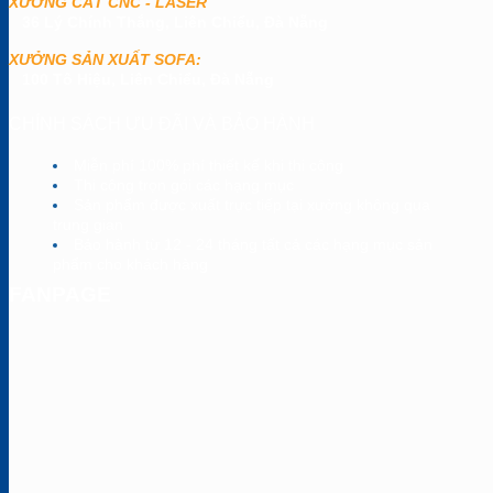
XƯỞNG CẮT CNC - LASER
36 Lý Chính Thắng, Liên Chiểu, Đà Nẵng
XƯỞNG SẢN XUẤT SOFA:
100 Tô Hiệu, Liên Chiểu, Đà Nẵng
CHÍNH SÁCH ƯU ĐÃI VÀ BẢO HÀNH
Miễn phí 100% phí thiết kế khi thi công
Thi công trọn gói các hạng mục
Sản phẩm được xuất trực tiếp tại xưởng không qua
trung gian
Bảo hành từ 12 - 24 tháng tất cả các hạng mục sản
phẩm cho khách hàng
FANPAGE