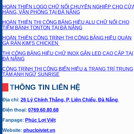
HOÀN THIỆN LOGO CHỮ NỔI CHUYÊN NGHIỆP CHO CỬ
HÀNG, VĂN PHÒNG TẠI ĐÀ NẴNG
HOÀN THIỆN THI CÔNG BẢNG HIỆU ALU CHỮ NỔI CHO
TIỆM BÁNH TONTON TẠI ĐÀ NẴNG
HOÀN THIỆN CÔNG TRÌNH THI CÔNG BẢNG HIỆU QUÁN
GÀ RÁN KIM’S CHICKEN
THI CÔNG BẢNG HIỆU CHỮ INOX GẮN LED CAO CẤP TẠI
ĐÀ NẴNG
CÔNG TRÌNH THI CÔNG BIỂN HIỆU & TRANG TRÍ TRUNG
TÂM ANH NGỮ SUNRISE
THÔNG TIN LIÊN HỆ
Địa chỉ:
26 Lý Chính Thắng, P, Liên Chiểu, Đà Nẵng
Điện thoại:
0769.60.80.68
Fanpage:
Phúc Lợi Việt
Website:
phucloiviet.vn