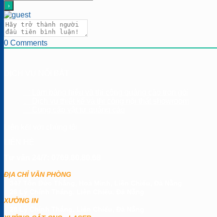
0
Comments
DỊCH VỤ NỔI BẬT
✅ Làm bảng hiệu và thi công quảng cáo trọn gói
✅ Dịch vụ thiết kế và thi công nội thất showroom
✅ Cung cấp vật tư quảng cáo
Liên kết với chúng tôi
LIÊN HỆ
Tư vấn 24/7: 0769.60.80.68
ĐỊA CHỈ VĂN PHÒNG
347 Tôn Đức Thắng, Hoà Minh, Liên Chiểu, Đà Nẵng
26 Lý Chính Thắng, Liên Chiểu, Đà Nẵng
XƯỞNG IN
28 Lý Chính Thắng, Liên Chiểu, Đà Nẵng