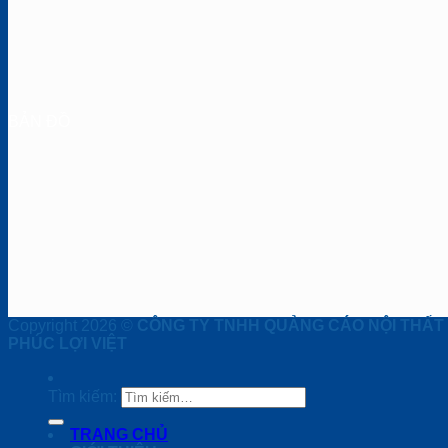
BẢN ĐỒ
Copyright 2026 ©
CÔNG TY TNHH QUẢNG CÁO NỘI THẤT
PHÚC LỢI VIỆT
Tìm kiếm:
TRANG CHỦ