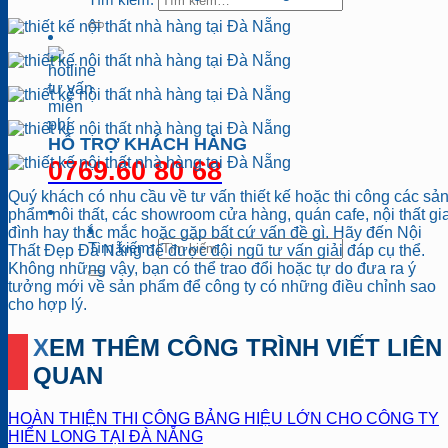
HỖ TRỢ KHÁCH HÀNG
0769.60 80 68
Quý khách có nhu cầu về tư vấn thiết kế hoặc thi công các sả
phẩm nôi thất, các showroom cửa hàng, quán cafe, nội thất gi
đình hay thắc mắc hoặc gặp bất cứ vấn đề gì. Hãy đến Nội
Tìm kiếm:
Thất Đẹp Đà Nẵng để được đội ngũ tư vấn giải đáp cụ thể.
Không những vậy, bạn có thể trao đổi hoặc tự do đưa ra ý
tưởng mới về sản phẩm để công ty có những điều chỉnh sao
cho hợp lý.
XEM THÊM CÔNG TRÌNH VIẾT LIÊN
QUAN
HOÀN THIỆN THI CÔNG BẢNG HIỆU LỚN CHO CÔNG TY
HIỂN LONG TẠI ĐÀ NẴNG