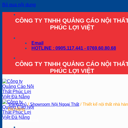
Bỏ qua nội dung
CÔNG TY TNHH QUẢNG CÁO NỘI THẤ
PHÚC LỢI VIỆT
Email
HOTLINE : 0905.117.441 - 0769.60.80.68
CÔNG TY TNHH QUẢNG CÁO NỘI THẤ
PHÚC LỢI VIỆT
Trang chủ
/
Showroom Nội Ngoại Thất
/
Thiết kế nội thất nhà hàn
Đà Nẵng
Showroom Nội Ngoại Thất