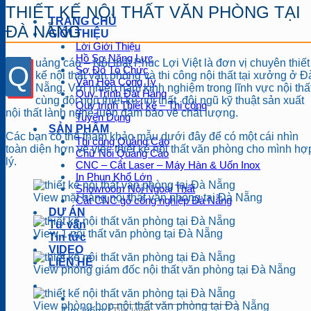
THIẾT KẾ NỘI THẤT VĂN PHÒNG TẠI
TRANG CHỦ
ĐÀ NẴNG
GIỚI THIỆU
Lời Giới Thiệu
Hồ Sơ Năng Lực
uảng cáo – Nội thất Phúc Lợi Việt là đơn vị chuyên thiết
Q
Sơ Đồ Tổ Chức
kế nội thất văn phòng và thi công nội thất tại xưởng ở Đ
Văn Hóa Công Ty
Nẵng. Với nhiều năm kinh nghiệm trong lĩnh vực nội thấ
Quy Trình Đặt Hàng
cùng đội ngũ thiết kế nội thất, đội ngũ kỹ thuật sản xuất
Quy trình Thiết kế – Thi công
nội thất lành nghề luôn đảm bảo về chất lượng.
Tuyển Dụng
SẢN PHẨM
Các bạn có thể tham khảo mẫu dưới đây để có một cái nhìn
Thi công Quảng Cáo
toàn diện hơn về việc thiết kế nội thất văn phòng cho mình hợ
Chữ Nổi Quảng Cáo
lý.
CNC – Cắt Laser – Máy Hàn & Uốn Inox
In Phun Khổ Lớn
Showroom Nội Ngoại Thất
View mặt bằng nội thất văn phòng tại Đà Nẵng
Cắt CNC gỗ công nghiệp Đà Nẵng
DỰ ÁN
Tư vấn
View 1 nội thất văn phòng tại Đà Nẵng
Tin tức
VIDEO
LIÊN HỆ
View phòng giám đốc nội thất văn phòng tại Đà Nẵng
View phòng họp nội thất văn phòng tại Đà Nẵng
Tìm kiếm: