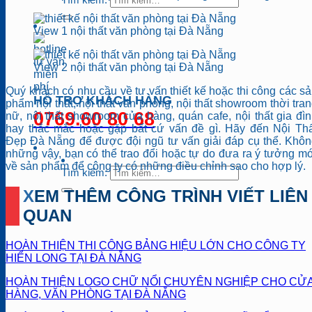
View 1 nội thất văn phòng tại Đà Nẵng
View 2 nội thất văn phòng tại Đà Nẵng
Quý khách có nhu cầu về tư vấn thiết kế hoặc thi công các s
HỖ TRỢ KHÁCH HÀNG
phẩm nội thất, nội thất văn phòng, nội thất showroom thời tra
0769.60 80 68
nữ, nội thất showroom cửa hàng, quán cafe, nội thất gia đì
hay thắc mắc hoặc gặp bất cứ vấn đề gì. Hãy đến Nội Thấ
Đẹp Đà Nẵng để được đội ngũ tư vấn giải đáp cụ thể. Khô
những vậy, bạn có thể trao đổi hoặc tự do đưa ra ý tưởng m
về sản phẩm để công ty có những điều chỉnh sao cho hợp lý.
Tìm kiếm:
XEM THÊM CÔNG TRÌNH VIẾT LIÊN
QUAN
HOÀN THIỆN THI CÔNG BẢNG HIỆU LỚN CHO CÔNG TY
HIỂN LONG TẠI ĐÀ NẴNG
HOÀN THIỆN LOGO CHỮ NỔI CHUYÊN NGHIỆP CHO CỬ
HÀNG, VĂN PHÒNG TẠI ĐÀ NẴNG