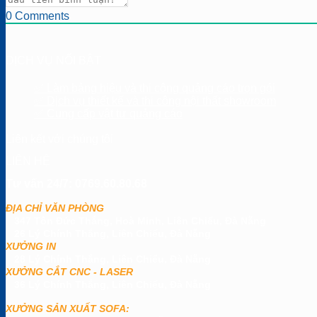
0
Comments
DỊCH VỤ NỔI BẬT
✅ Làm bảng hiệu và thi công quảng cáo trọn gói
✅ Dịch vụ thiết kế và thi công nội thất showroom
✅ Cung cấp vật tư quảng cáo
Liên kết với chúng tôi
LIÊN HỆ
Tư vấn 24/7: 0769.60.80.68
ĐỊA CHỈ VĂN PHÒNG
347 Tôn Đức Thắng, Hoà Minh, Liên Chiểu, Đà Nẵng
26 Lý Chính Thắng, Liên Chiểu, Đà Nẵng
XƯỞNG IN
28 Lý Chính Thắng, Liên Chiểu, Đà Nẵng
XƯỞNG CẮT CNC - LASER
36 Lý Chính Thắng, Liên Chiểu, Đà Nẵng
XƯỞNG SẢN XUẤT SOFA: