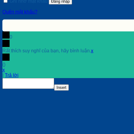
Ghi nhớ mật khẩu
Đăng nhập
Quên mật khẩu?
0
Rất thích suy nghĩ của bạn, hãy bình luận.
x
(
)
x
|
Trả lời
Insert