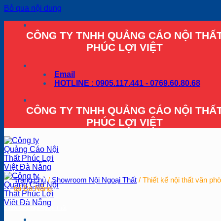
Bỏ qua nội dung
CÔNG TY TNHH QUẢNG CÁO NỘI THẤ
PHÚC LỢI VIỆT
Email
HOTLINE : 0905.117.441 - 0769.60.80.68
CÔNG TY TNHH QUẢNG CÁO NỘI THẤ
PHÚC LỢI VIỆT
Trang chủ
/
Showroom Nội Ngoại Thất
/
Thiết kế nội thất văn ph
tại Đà Nẵng
Showroom Nội Ngoại Thất