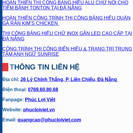
HOÀN THIỆN THI CÔNG BẢNG HIỆU ALU CHỮ NỔI CHO
TIỆM BÁNH TONTON TẠI ĐÀ NẴNG
HOÀN THIỆN CÔNG TRÌNH THI CÔNG BẢNG HIỆU QUÁN
GÀ RÁN KIM’S CHICKEN
THI CÔNG BẢNG HIỆU CHỮ INOX GẮN LED CAO CẤP TẠI
ĐÀ NẴNG
CÔNG TRÌNH THI CÔNG BIỂN HIỆU & TRANG TRÍ TRUNG
TÂM ANH NGỮ SUNRISE
THÔNG TIN LIÊN HỆ
Địa chỉ:
26 Lý Chính Thắng, P, Liên Chiểu, Đà Nẵng
Điện thoại:
0769.60.80.68
Fanpage:
Phúc Lợi Việt
Website:
phucloiviet.vn
Email:
quangcao@phucloiviet.com