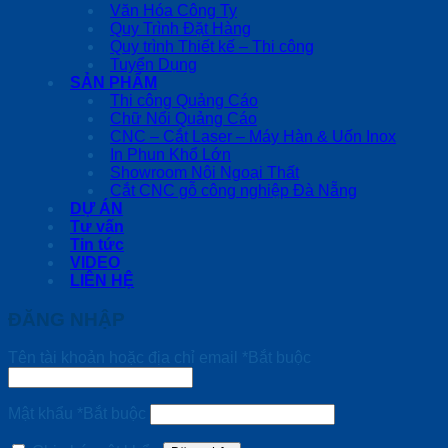
Văn Hóa Công Ty
Quy Trình Đặt Hàng
Quy trình Thiết kế – Thi công
Tuyển Dụng
SẢN PHẨM
Thi công Quảng Cáo
Chữ Nổi Quảng Cáo
CNC – Cắt Laser – Máy Hàn & Uốn Inox
In Phun Khổ Lớn
Showroom Nội Ngoại Thất
Cắt CNC gỗ công nghiệp Đà Nẵng
DỰ ÁN
Tư vấn
Tin tức
VIDEO
LIÊN HỆ
ĐĂNG NHẬP
Tên tài khoản hoặc địa chỉ email
*
Bắt buộc
Mật khẩu
*
Bắt buộc