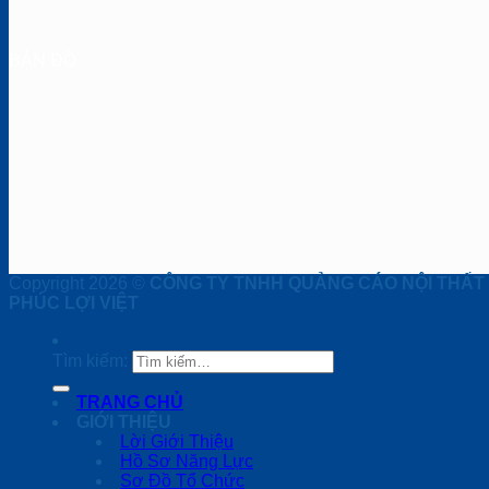
BẢN ĐỒ
Copyright 2026 ©
CÔNG TY TNHH QUẢNG CÁO NỘI THẤT
PHÚC LỢI VIỆT
Tìm kiếm:
TRANG CHỦ
GIỚI THIỆU
Lời Giới Thiệu
Hồ Sơ Năng Lực
Sơ Đồ Tổ Chức