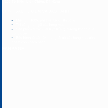
100 Tô Hiệu, Liên Chiểu, Đà Nẵng
CHÍNH SÁCH ƯU ĐÃI VÀ BẢO HÀNH
Miễn phí 100% phí thiết kế khi thi công
Thi công trọn gói các hạng mục
Sản phẩm được xuất trực tiếp tại xưởng không qua
trung gian
Bảo hành từ 12 - 24 tháng tất cả các hạng mục sản
phẩm cho khách hàng
FANPAGE