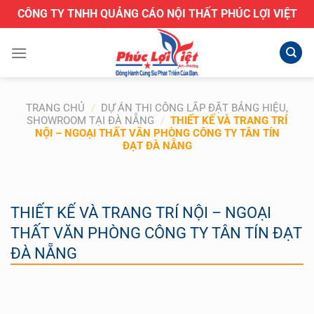
Bỏ
CÔNG TY TNHH QUẢNG CÁO NỘI THẤT PHÚC LỢI VIỆT
qua
nội
dung
TRANG CHỦ
/
DỰ ÁN THI CÔNG LẮP ĐẶT BẢNG HIỆU,
SHOWROOM TẠI ĐÀ NẴNG
/
THIẾT KẾ VÀ TRANG TRÍ
NỘI – NGOẠI THẤT VĂN PHÒNG CÔNG TY TÂN TÍN
ĐẠT ĐÀ NẴNG
DỰ ÁN THI CÔNG LẮP ĐẶT BẢNG HIỆU, SHOWROOM TẠI ĐÀ NẴNG
THIẾT KẾ VÀ TRANG TRÍ NỘI – NGOẠI
THẤT VĂN PHÒNG CÔNG TY TÂN TÍN ĐẠT
ĐÀ NẴNG