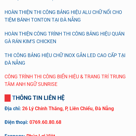
HOÀN THIỆN THI CÔNG BẢNG HIỆU ALU CHỮ NỔI CHO
TIỆM BÁNH TONTON TẠI ĐÀ NẴNG
HOÀN THIỆN CÔNG TRÌNH THI CÔNG BẢNG HIỆU QUÁN
GÀ RÁN KIM’S CHICKEN
THI CÔNG BẢNG HIỆU CHỮ INOX GẮN LED CAO CẤP TẠI
ĐÀ NẴNG
CÔNG TRÌNH THI CÔNG BIỂN HIỆU & TRANG TRÍ TRUNG
TÂM ANH NGỮ SUNRISE
THÔNG TIN LIÊN HỆ
Địa chỉ:
26 Lý Chính Thắng, P, Liên Chiểu, Đà Nẵng
Điện thoại:
0769.60.80.68