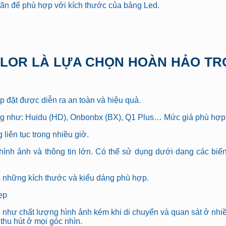
giãn để phù hợp với kích thước của bảng Led.
p đặt được diễn ra an toàn và hiệu quả.
ng như: Huidu (HD), Onbonbx (BX), Q1 Plus… Mức giá phù hợp, t
liên tục trong nhiều giờ.
 hình ảnh và thông tin lớn. Có thể sử dụng dưới dạng các biể
a những kích thước và kiểu dáng phù hợp.
ẹp
u như chất lượng hình ảnh kém khi di chuyển và quan sát ở nh
thu hút ở mọi góc nhìn.