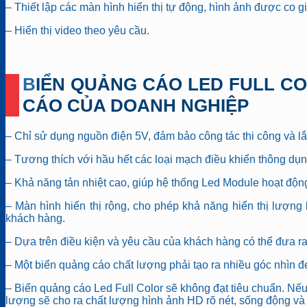
– Thiết lập các màn hình hiển thị tự động, hình ảnh được co 
– Hiển thị video theo yêu cầu.
BIỂN QUẢNG CÁO LED FULL COLOR LÀ LỰA CHỌN HOÀN HẢO TRONG CÁC CHIẾN DỊCH QUẢNG
CÁO CỦA DOANH NGHIỆP
– Chỉ sử dụng nguồn điện 5V, đảm bảo công tác thi công và lắ
– Tương thích với hầu hết các loại mạch điều khiển thông dụ
– Khả năng tản nhiệt cao, giúp hệ thống Led Module hoạt động 
– Màn hình hiển thị rộng, cho phép khả năng hiển thị lượng
khách hàng.
– Dựa trên điều kiện và yêu cầu của khách hàng có thể đưa r
– Một biển quảng cáo chất lượng phải tạo ra nhiều góc nhìn đ
– Biển quảng cáo Led Full Color sẽ không đạt tiêu chuẩn. Nế
lượng sẽ cho ra chất lượng hình ảnh HD rõ nét, sống động và 