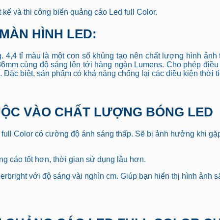
t kế và thi công biển quảng cáo Led full Color.
 MÀN HÌNH LED:
g. 4,4 tỉ màu là một con số khủng tạo nên chất lượng hình ảnh
 36mm cùng độ sáng lên tới hàng ngàn Lumens. Cho phép điều
ờ. Đặc biệt, sản phẩm có khả năng chống lại các điều kiện thời
UỘC VÀO CHẤT LƯỢNG BÓNG LED
ll Color có cường độ ánh sáng thấp. Sẽ bị ảnh hưởng khi gặp 
g cáo tốt hơn, thời gian sử dụng lâu hơn.
rbright với độ sáng vài nghìn cm. Giúp bạn hiển thị hình ảnh sắ