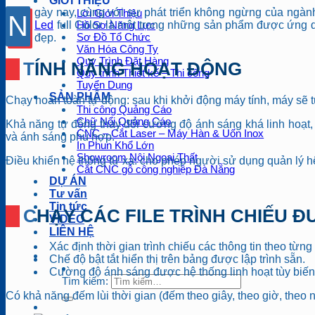
GIỚI THIỆU
gày nay, cùng với sự phát triển không ngừng của ngàn
Lời Giới Thiệu
N
Led
full Color là một trong những sản phẩm được ứng dụ
Hồ Sơ Năng Lực
Sơ Đồ Tổ Chức
đẹp.
Văn Hóa Công Ty
Quy Trình Đặt Hàng
TÍNH NĂNG HOẠT ĐỘNG
Quy trình Thiết kế – Thi công
Tuyển Dụng
SẢN PHẨM
Chạy hoàn toàn tự động: sau khi khởi động máy tính, máy sẽ t
Thi công Quảng Cáo
Chữ Nổi Quảng Cáo
Khả năng tự động thay đổi cường độ ánh sáng khá linh hoạt,
CNC – Cắt Laser – Máy Hàn & Uốn Inox
và ánh sáng phù hợp.
In Phun Khổ Lớn
Showroom Nội Ngoại Thất
Điều khiển hệ thống từ xa: cho phép người sử dụng quản lý hệ
Cắt CNC gỗ công nghiệp Đà Nẵng
DỰ ÁN
Tư vấn
Tin tức
CHẠY CÁC FILE TRÌNH CHIẾU 
VIDEO
LIÊN HỆ
Xác định thời gian trình chiếu các thông tin theo từn
Chế độ bật tắt hiển thị trên bảng được lập trình sẵn.
Cường độ ánh sáng được hệ thống linh hoạt tùy biến 
Tìm kiếm:
Có khả năng đếm lùi thời gian (đếm theo giây, theo giờ, theo 