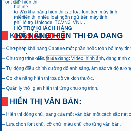
Font chữ hiển thị:
Có khả năng hiển thị các loại font trên máy tính.
Hiển thị nhiều loại ngôn ngữ trên máy tính.
Hỗ trợ Unicode, TCVN3, VNI…
HỖ TRỢ KHÁCH HÀNG
KHẢ NĂNG HIỂN THỊ ĐA DẠNG
0769.60 80 68
– Cho phép khả năng Capture một phần hoặc toàn bộ máy tín
Tìm kiếm:
– Chương trình hiển thị đa dạng: Video, hình ảnh, dạng trình
– Tự động điều chỉnh cường độ ánh sáng, âm sắc và độ tươn
– Có khả năng hiển thị tọa độ và kích thước.
– Quản lý thời gian hiển thị từng chương trình.
HIỂN THỊ VĂN BẢN:
– Hiển thị dòng chữ, trang của một văn bản một cách sắc nét
– Lựa chọn font chữ, cỡ chữ, màu chữ cho từng văn bản.