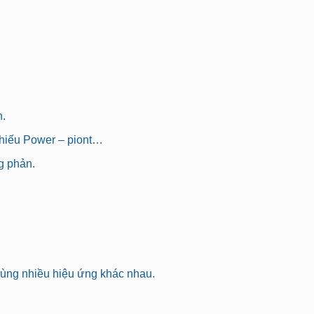
h.
 chiếu Power – piont…
g phản.
 cùng nhiều hiệu ứng khác nhau.