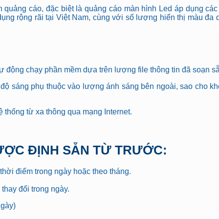
h quảng cáo, đặc biệt là quảng cáo màn hình Led áp dụng cá
ng rộng rãi tại Việt Nam, cùng với số lượng hiển thị màu đa d
ự động chạy phần mềm dựa trên lượng file thông tin đã soạn sẵn
 độ sáng phụ thuộc vào lượng ánh sáng bên ngoài, sao cho kh
 thống từ xa thông qua mạng Internet.
ĐƯỢC ĐỊNH SẴN TỪ TRƯỚC:
g thời điểm trong ngày hoặc theo tháng.
thay đổi trong ngày.
ngày)