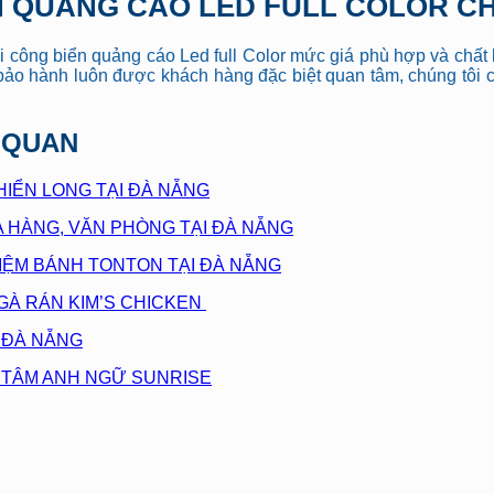
IỂN QUẢNG CÁO LED FULL COLOR 
hi công biển quảng cáo Led full Color mức giá phù hợp và chấ
ảo hành luôn được khách hàng đặc biệt quan tâm, chúng tôi c
N QUAN
HIỂN LONG TẠI ĐÀ NẴNG
 HÀNG, VĂN PHÒNG TẠI ĐÀ NẴNG
TIỆM BÁNH TONTON TẠI ĐÀ NẴNG
GÀ RÁN KIM’S CHICKEN
I ĐÀ NẴNG
G TÂM ANH NGỮ SUNRISE