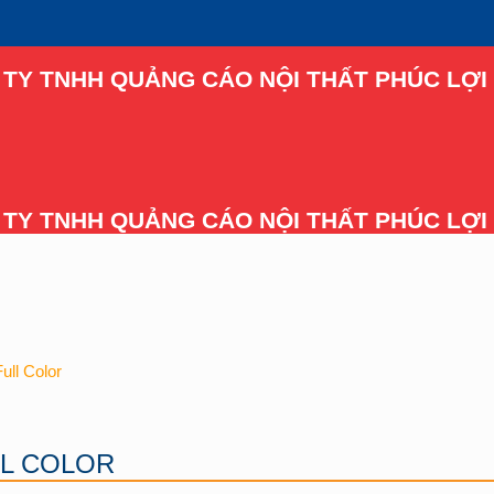
TY TNHH QUẢNG CÁO NỘI THẤT PHÚC LỢI 
TY TNHH QUẢNG CÁO NỘI THẤT PHÚC LỢI 
ull Color
LL COLOR