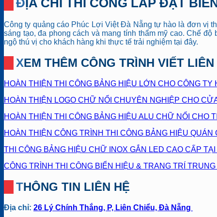
ĐỊA CHỈ THI CÔNG LẮP ĐẶT B
Công ty quảng cáo Phúc Lợi Việt Đà Nẵng tự hào là đơn vị t
sáng tạo, đa phong cách và mang tính thẩm mỹ cao. Chế độ b
ngộ thú vị cho khách hàng khi thực tế trải nghiệm tại đây.
XEM THÊM CÔNG TRÌNH VIẾT LIÊ
HOÀN THIỆN THI CÔNG BẢNG HIỆU LỚN CHO CÔNG TY 
HOÀN THIỆN LOGO CHỮ NỔI CHUYÊN NGHIỆP CHO CỬA
HOÀN THIỆN THI CÔNG BẢNG HIỆU ALU CHỮ NỔI CHO 
HOÀN THIỆN CÔNG TRÌNH THI CÔNG BẢNG HIỆU QUÁN 
THI CÔNG BẢNG HIỆU CHỮ INOX GẮN LED CAO CẤP TẠ
CÔNG TRÌNH THI CÔNG BIỂN HIỆU & TRANG TRÍ TRUN
THÔNG TIN LIÊN HỆ
Địa chỉ:
26 Lý Chính Thắng, P, Liên Chiểu, Đà Nẵng