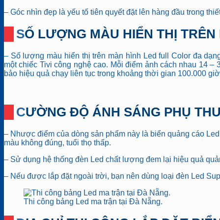
– Góc nhìn đẹp là yếu tố tiên quyết đặt lên hàng đầu trong thiế
SỐ LƯỢNG MÀU HIỂN THỊ TRÊN
– Số lượng màu hiển thị trên màn hình Led full Color đa dạn
một chiếc Tivi công nghệ cao. Mỗi điểm ảnh cách nhau 14 –
bảo hiệu quả chạy liên tục trong khoảng thời gian 100.000 gi
CƯỜNG ĐỘ ÁNH SÁNG PHỤ TH
– Nhược điểm của dòng sản phẩm này là biển quảng cáo Led fu
màu không đúng, tuổi thọ thấp.
– Sử dụng hệ thống đèn Led chất lượng đem lại hiệu quả quản
– Nếu được lắp đặt ngoài trời, bạn nên dùng loại đèn Led Supe
Thi công bảng Led ma trận tại Đà Nẵng.