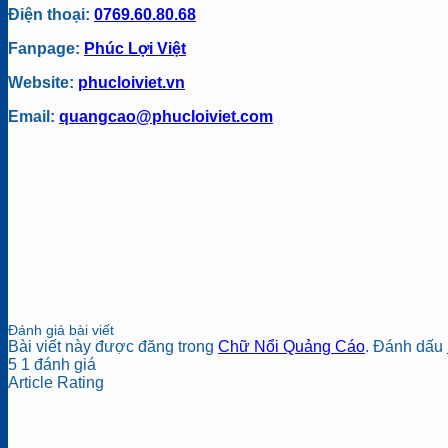
Điện thoại:
0769.60.80.68
Fanpage:
Phúc Lợi Việt
Website:
phucloiviet.vn
Email:
quangcao@phucloiviet.com
Đánh giá bài viết
Bài viết này được đăng trong
Chữ Nổi Quảng Cáo
. Đánh dấu
5
1
đánh giá
Article Rating