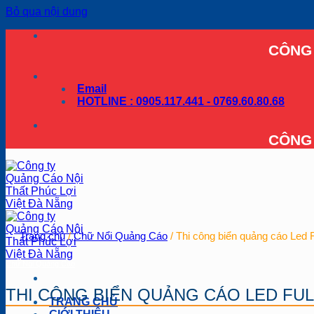
Bỏ qua nội dung
CÔNG 
Email
HOTLINE : 0905.117.441 - 0769.60.80.68
CÔNG 
Trang chủ
/
Chữ Nổi Quảng Cáo
/
Thi công biển quảng cáo Led F
Chữ Nổi Quảng Cáo
THI CÔNG BIỂN QUẢNG CÁO LED FU
TRANG CHỦ